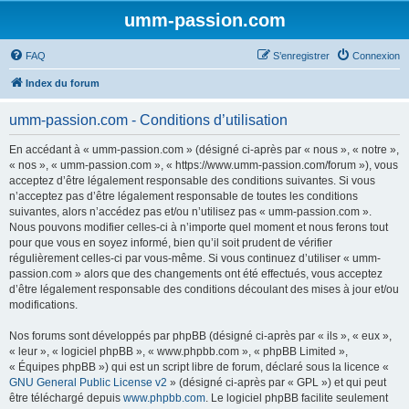
umm-passion.com
FAQ
S’enregistrer
Connexion
Index du forum
umm-passion.com - Conditions d’utilisation
En accédant à « umm-passion.com » (désigné ci-après par « nous », « notre »,
« nos », « umm-passion.com », « https://www.umm-passion.com/forum »), vous
acceptez d’être légalement responsable des conditions suivantes. Si vous
n’acceptez pas d’être légalement responsable de toutes les conditions
suivantes, alors n’accédez pas et/ou n’utilisez pas « umm-passion.com ».
Nous pouvons modifier celles-ci à n’importe quel moment et nous ferons tout
pour que vous en soyez informé, bien qu’il soit prudent de vérifier
régulièrement celles-ci par vous-même. Si vous continuez d’utiliser « umm-
passion.com » alors que des changements ont été effectués, vous acceptez
d’être légalement responsable des conditions découlant des mises à jour et/ou
modifications.
Nos forums sont développés par phpBB (désigné ci-après par « ils », « eux »,
« leur », « logiciel phpBB », « www.phpbb.com », « phpBB Limited »,
« Équipes phpBB ») qui est un script libre de forum, déclaré sous la licence «
GNU General Public License v2
» (désigné ci-après par « GPL ») et qui peut
être téléchargé depuis
www.phpbb.com
. Le logiciel phpBB facilite seulement