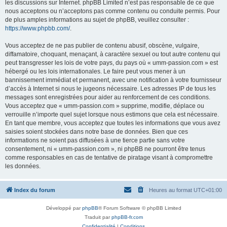
les discussions sur Internet. phpBB Limited n’est pas responsable de ce que
nous acceptons ou n’acceptons pas comme contenu ou conduite permis. Pour
de plus amples informations au sujet de phpBB, veuillez consulter :
https://www.phpbb.com/
.
Vous acceptez de ne pas publier de contenu abusif, obscène, vulgaire,
diffamatoire, choquant, menaçant, à caractère sexuel ou tout autre contenu qui
peut transgresser les lois de votre pays, du pays où « umm-passion.com » est
hébergé ou les lois internationales. Le faire peut vous mener à un
bannissement immédiat et permanent, avec une notification à votre fournisseur
d’accès à Internet si nous le jugeons nécessaire. Les adresses IP de tous les
messages sont enregistrées pour aider au renforcement de ces conditions.
Vous acceptez que « umm-passion.com » supprime, modifie, déplace ou
verrouille n’importe quel sujet lorsque nous estimons que cela est nécessaire.
En tant que membre, vous acceptez que toutes les informations que vous avez
saisies soient stockées dans notre base de données. Bien que ces
informations ne soient pas diffusées à une tierce partie sans votre
consentement, ni « umm-passion.com », ni phpBB ne pourront être tenus
comme responsables en cas de tentative de piratage visant à compromettre
les données.
Index du forum
Heures au format
UTC+01:00
Développé par
phpBB
® Forum Software © phpBB Limited
Traduit par
phpBB-fr.com
Confidentialité
|
Conditions