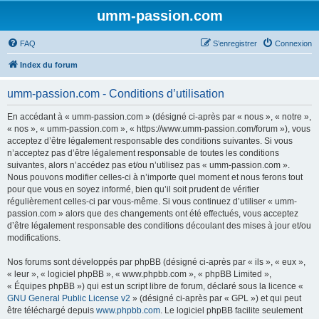
umm-passion.com
FAQ
S’enregistrer
Connexion
Index du forum
umm-passion.com - Conditions d’utilisation
En accédant à « umm-passion.com » (désigné ci-après par « nous », « notre »,
« nos », « umm-passion.com », « https://www.umm-passion.com/forum »), vous
acceptez d’être légalement responsable des conditions suivantes. Si vous
n’acceptez pas d’être légalement responsable de toutes les conditions
suivantes, alors n’accédez pas et/ou n’utilisez pas « umm-passion.com ».
Nous pouvons modifier celles-ci à n’importe quel moment et nous ferons tout
pour que vous en soyez informé, bien qu’il soit prudent de vérifier
régulièrement celles-ci par vous-même. Si vous continuez d’utiliser « umm-
passion.com » alors que des changements ont été effectués, vous acceptez
d’être légalement responsable des conditions découlant des mises à jour et/ou
modifications.
Nos forums sont développés par phpBB (désigné ci-après par « ils », « eux »,
« leur », « logiciel phpBB », « www.phpbb.com », « phpBB Limited »,
« Équipes phpBB ») qui est un script libre de forum, déclaré sous la licence «
GNU General Public License v2
» (désigné ci-après par « GPL ») et qui peut
être téléchargé depuis
www.phpbb.com
. Le logiciel phpBB facilite seulement