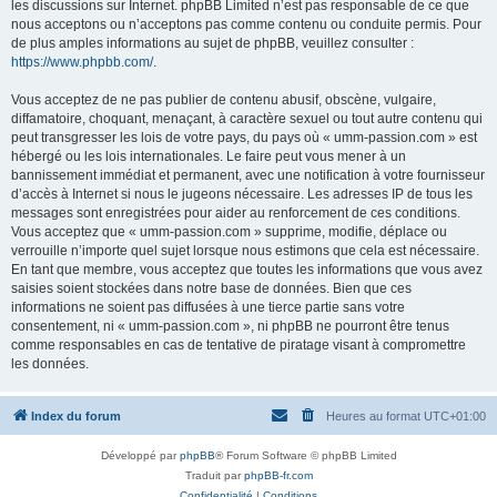
les discussions sur Internet. phpBB Limited n’est pas responsable de ce que
nous acceptons ou n’acceptons pas comme contenu ou conduite permis. Pour
de plus amples informations au sujet de phpBB, veuillez consulter :
https://www.phpbb.com/
.
Vous acceptez de ne pas publier de contenu abusif, obscène, vulgaire,
diffamatoire, choquant, menaçant, à caractère sexuel ou tout autre contenu qui
peut transgresser les lois de votre pays, du pays où « umm-passion.com » est
hébergé ou les lois internationales. Le faire peut vous mener à un
bannissement immédiat et permanent, avec une notification à votre fournisseur
d’accès à Internet si nous le jugeons nécessaire. Les adresses IP de tous les
messages sont enregistrées pour aider au renforcement de ces conditions.
Vous acceptez que « umm-passion.com » supprime, modifie, déplace ou
verrouille n’importe quel sujet lorsque nous estimons que cela est nécessaire.
En tant que membre, vous acceptez que toutes les informations que vous avez
saisies soient stockées dans notre base de données. Bien que ces
informations ne soient pas diffusées à une tierce partie sans votre
consentement, ni « umm-passion.com », ni phpBB ne pourront être tenus
comme responsables en cas de tentative de piratage visant à compromettre
les données.
Index du forum
Heures au format
UTC+01:00
Développé par
phpBB
® Forum Software © phpBB Limited
Traduit par
phpBB-fr.com
Confidentialité
|
Conditions