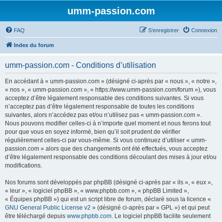
umm-passion.com
FAQ
S’enregistrer
Connexion
Index du forum
umm-passion.com - Conditions d’utilisation
En accédant à « umm-passion.com » (désigné ci-après par « nous », « notre »,
« nos », « umm-passion.com », « https://www.umm-passion.com/forum »), vous
acceptez d’être légalement responsable des conditions suivantes. Si vous
n’acceptez pas d’être légalement responsable de toutes les conditions
suivantes, alors n’accédez pas et/ou n’utilisez pas « umm-passion.com ».
Nous pouvons modifier celles-ci à n’importe quel moment et nous ferons tout
pour que vous en soyez informé, bien qu’il soit prudent de vérifier
régulièrement celles-ci par vous-même. Si vous continuez d’utiliser « umm-
passion.com » alors que des changements ont été effectués, vous acceptez
d’être légalement responsable des conditions découlant des mises à jour et/ou
modifications.
Nos forums sont développés par phpBB (désigné ci-après par « ils », « eux »,
« leur », « logiciel phpBB », « www.phpbb.com », « phpBB Limited »,
« Équipes phpBB ») qui est un script libre de forum, déclaré sous la licence «
GNU General Public License v2
» (désigné ci-après par « GPL ») et qui peut
être téléchargé depuis
www.phpbb.com
. Le logiciel phpBB facilite seulement