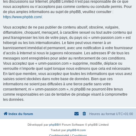
les discussions sur Internet. phpBB Limited n’est pas responsable de ce que
nous acceptons ou n’acceptons pas comme contenu ou conduite permis. Pour
de plus amples informations au sujet de phpBB, veuillez consulter :
https://www.phpbb.com/
.
Vous acceptez de ne pas publier de contenu abusif, obscène, vulgaire,
diffamatoire, choquant, menaçant, à caractère sexuel ou tout autre contenu qui
peut transgresser les lois de votre pays, du pays où « umm-passion.com » est
hébergé ou les lois internationales. Le faire peut vous mener à un
bannissement immédiat et permanent, avec une notification à votre fournisseur
d’accès à Internet si nous le jugeons nécessaire. Les adresses IP de tous les
messages sont enregistrées pour aider au renforcement de ces conditions.
Vous acceptez que « umm-passion.com » supprime, modifie, déplace ou
verrouille n’importe quel sujet lorsque nous estimons que cela est nécessaire.
En tant que membre, vous acceptez que toutes les informations que vous avez
saisies soient stockées dans notre base de données. Bien que ces
informations ne soient pas diffusées à une tierce partie sans votre
consentement, ni « umm-passion.com », ni phpBB ne pourront être tenus
comme responsables en cas de tentative de piratage visant à compromettre
les données.
Index du forum
Heures au format
UTC+01:00
Développé par
phpBB
® Forum Software © phpBB Limited
Traduit par
phpBB-fr.com
Confidentialité
|
Conditions