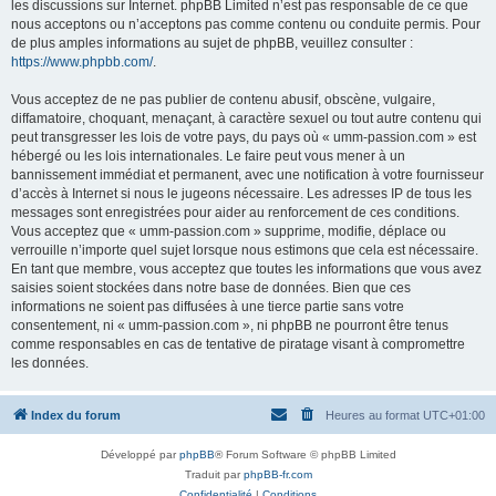
les discussions sur Internet. phpBB Limited n’est pas responsable de ce que
nous acceptons ou n’acceptons pas comme contenu ou conduite permis. Pour
de plus amples informations au sujet de phpBB, veuillez consulter :
https://www.phpbb.com/
.
Vous acceptez de ne pas publier de contenu abusif, obscène, vulgaire,
diffamatoire, choquant, menaçant, à caractère sexuel ou tout autre contenu qui
peut transgresser les lois de votre pays, du pays où « umm-passion.com » est
hébergé ou les lois internationales. Le faire peut vous mener à un
bannissement immédiat et permanent, avec une notification à votre fournisseur
d’accès à Internet si nous le jugeons nécessaire. Les adresses IP de tous les
messages sont enregistrées pour aider au renforcement de ces conditions.
Vous acceptez que « umm-passion.com » supprime, modifie, déplace ou
verrouille n’importe quel sujet lorsque nous estimons que cela est nécessaire.
En tant que membre, vous acceptez que toutes les informations que vous avez
saisies soient stockées dans notre base de données. Bien que ces
informations ne soient pas diffusées à une tierce partie sans votre
consentement, ni « umm-passion.com », ni phpBB ne pourront être tenus
comme responsables en cas de tentative de piratage visant à compromettre
les données.
Index du forum
Heures au format
UTC+01:00
Développé par
phpBB
® Forum Software © phpBB Limited
Traduit par
phpBB-fr.com
Confidentialité
|
Conditions