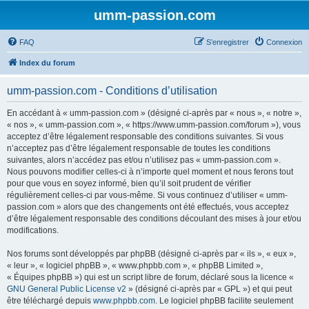
umm-passion.com
FAQ
S’enregistrer
Connexion
Index du forum
umm-passion.com - Conditions d’utilisation
En accédant à « umm-passion.com » (désigné ci-après par « nous », « notre »,
« nos », « umm-passion.com », « https://www.umm-passion.com/forum »), vous
acceptez d’être légalement responsable des conditions suivantes. Si vous
n’acceptez pas d’être légalement responsable de toutes les conditions
suivantes, alors n’accédez pas et/ou n’utilisez pas « umm-passion.com ».
Nous pouvons modifier celles-ci à n’importe quel moment et nous ferons tout
pour que vous en soyez informé, bien qu’il soit prudent de vérifier
régulièrement celles-ci par vous-même. Si vous continuez d’utiliser « umm-
passion.com » alors que des changements ont été effectués, vous acceptez
d’être légalement responsable des conditions découlant des mises à jour et/ou
modifications.
Nos forums sont développés par phpBB (désigné ci-après par « ils », « eux »,
« leur », « logiciel phpBB », « www.phpbb.com », « phpBB Limited »,
« Équipes phpBB ») qui est un script libre de forum, déclaré sous la licence «
GNU General Public License v2
» (désigné ci-après par « GPL ») et qui peut
être téléchargé depuis
www.phpbb.com
. Le logiciel phpBB facilite seulement