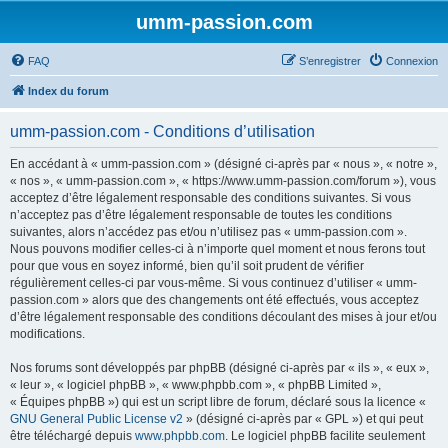
umm-passion.com
FAQ
S’enregistrer
Connexion
Index du forum
umm-passion.com - Conditions d’utilisation
En accédant à « umm-passion.com » (désigné ci-après par « nous », « notre »,
« nos », « umm-passion.com », « https://www.umm-passion.com/forum »), vous
acceptez d’être légalement responsable des conditions suivantes. Si vous
n’acceptez pas d’être légalement responsable de toutes les conditions
suivantes, alors n’accédez pas et/ou n’utilisez pas « umm-passion.com ».
Nous pouvons modifier celles-ci à n’importe quel moment et nous ferons tout
pour que vous en soyez informé, bien qu’il soit prudent de vérifier
régulièrement celles-ci par vous-même. Si vous continuez d’utiliser « umm-
passion.com » alors que des changements ont été effectués, vous acceptez
d’être légalement responsable des conditions découlant des mises à jour et/ou
modifications.
Nos forums sont développés par phpBB (désigné ci-après par « ils », « eux »,
« leur », « logiciel phpBB », « www.phpbb.com », « phpBB Limited »,
« Équipes phpBB ») qui est un script libre de forum, déclaré sous la licence «
GNU General Public License v2
» (désigné ci-après par « GPL ») et qui peut
être téléchargé depuis
www.phpbb.com
. Le logiciel phpBB facilite seulement