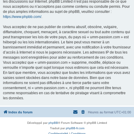
les discussions sur Internet. phpBB Limited n’est pas responsable de ce que
nous acceptons ou n’acceptons pas comme contenu ou conduite permis. Pour
de plus amples informations au sujet de phpBB, veuillez consulter :
https://www.phpbb.com/
.
Vous acceptez de ne pas publier de contenu abusif, obscène, vulgaire,
diffamatoire, choquant, menaçant, à caractère sexuel ou tout autre contenu qui
peut transgresser les lois de votre pays, du pays où « umm-passion.com » est
hébergé ou les lois internationales. Le faire peut vous mener à un
bannissement immédiat et permanent, avec une notification à votre fournisseur
d’accès à Internet si nous le jugeons nécessaire. Les adresses IP de tous les
messages sont enregistrées pour aider au renforcement de ces conditions.
Vous acceptez que « umm-passion.com » supprime, modifie, déplace ou
verrouille n’importe quel sujet lorsque nous estimons que cela est nécessaire.
En tant que membre, vous acceptez que toutes les informations que vous avez
saisies soient stockées dans notre base de données. Bien que ces
informations ne soient pas diffusées à une tierce partie sans votre
consentement, ni « umm-passion.com », ni phpBB ne pourront être tenus
comme responsables en cas de tentative de piratage visant à compromettre
les données.
Index du forum
Heures au format
UTC+01:00
Développé par
phpBB
® Forum Software © phpBB Limited
Traduit par
phpBB-fr.com
Confidentialité
|
Conditions