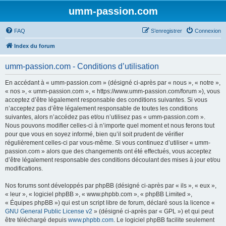
umm-passion.com
FAQ
S’enregistrer
Connexion
Index du forum
umm-passion.com - Conditions d’utilisation
En accédant à « umm-passion.com » (désigné ci-après par « nous », « notre »,
« nos », « umm-passion.com », « https://www.umm-passion.com/forum »), vous
acceptez d’être légalement responsable des conditions suivantes. Si vous
n’acceptez pas d’être légalement responsable de toutes les conditions
suivantes, alors n’accédez pas et/ou n’utilisez pas « umm-passion.com ».
Nous pouvons modifier celles-ci à n’importe quel moment et nous ferons tout
pour que vous en soyez informé, bien qu’il soit prudent de vérifier
régulièrement celles-ci par vous-même. Si vous continuez d’utiliser « umm-
passion.com » alors que des changements ont été effectués, vous acceptez
d’être légalement responsable des conditions découlant des mises à jour et/ou
modifications.
Nos forums sont développés par phpBB (désigné ci-après par « ils », « eux »,
« leur », « logiciel phpBB », « www.phpbb.com », « phpBB Limited »,
« Équipes phpBB ») qui est un script libre de forum, déclaré sous la licence «
GNU General Public License v2
» (désigné ci-après par « GPL ») et qui peut
être téléchargé depuis
www.phpbb.com
. Le logiciel phpBB facilite seulement