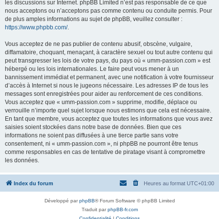
les discussions sur Internet. phpBB Limited n’est pas responsable de ce que
nous acceptons ou n’acceptons pas comme contenu ou conduite permis. Pour
de plus amples informations au sujet de phpBB, veuillez consulter :
https://www.phpbb.com/
.
Vous acceptez de ne pas publier de contenu abusif, obscène, vulgaire,
diffamatoire, choquant, menaçant, à caractère sexuel ou tout autre contenu qui
peut transgresser les lois de votre pays, du pays où « umm-passion.com » est
hébergé ou les lois internationales. Le faire peut vous mener à un
bannissement immédiat et permanent, avec une notification à votre fournisseur
d’accès à Internet si nous le jugeons nécessaire. Les adresses IP de tous les
messages sont enregistrées pour aider au renforcement de ces conditions.
Vous acceptez que « umm-passion.com » supprime, modifie, déplace ou
verrouille n’importe quel sujet lorsque nous estimons que cela est nécessaire.
En tant que membre, vous acceptez que toutes les informations que vous avez
saisies soient stockées dans notre base de données. Bien que ces
informations ne soient pas diffusées à une tierce partie sans votre
consentement, ni « umm-passion.com », ni phpBB ne pourront être tenus
comme responsables en cas de tentative de piratage visant à compromettre
les données.
Index du forum
Heures au format
UTC+01:00
Développé par
phpBB
® Forum Software © phpBB Limited
Traduit par
phpBB-fr.com
Confidentialité
|
Conditions