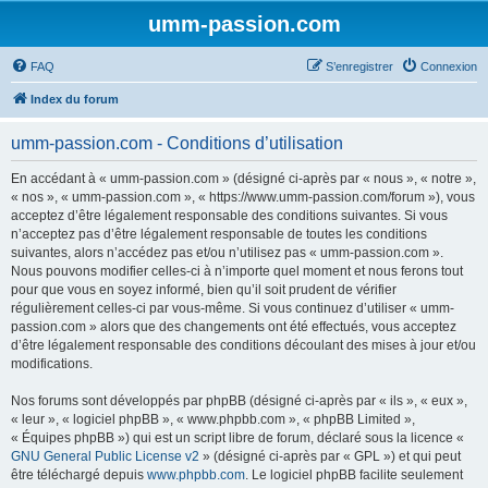
umm-passion.com
FAQ
S’enregistrer
Connexion
Index du forum
umm-passion.com - Conditions d’utilisation
En accédant à « umm-passion.com » (désigné ci-après par « nous », « notre »,
« nos », « umm-passion.com », « https://www.umm-passion.com/forum »), vous
acceptez d’être légalement responsable des conditions suivantes. Si vous
n’acceptez pas d’être légalement responsable de toutes les conditions
suivantes, alors n’accédez pas et/ou n’utilisez pas « umm-passion.com ».
Nous pouvons modifier celles-ci à n’importe quel moment et nous ferons tout
pour que vous en soyez informé, bien qu’il soit prudent de vérifier
régulièrement celles-ci par vous-même. Si vous continuez d’utiliser « umm-
passion.com » alors que des changements ont été effectués, vous acceptez
d’être légalement responsable des conditions découlant des mises à jour et/ou
modifications.
Nos forums sont développés par phpBB (désigné ci-après par « ils », « eux »,
« leur », « logiciel phpBB », « www.phpbb.com », « phpBB Limited »,
« Équipes phpBB ») qui est un script libre de forum, déclaré sous la licence «
GNU General Public License v2
» (désigné ci-après par « GPL ») et qui peut
être téléchargé depuis
www.phpbb.com
. Le logiciel phpBB facilite seulement