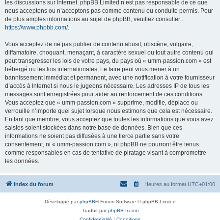
les discussions sur Internet. phpBB Limited n’est pas responsable de ce que
nous acceptons ou n’acceptons pas comme contenu ou conduite permis. Pour
de plus amples informations au sujet de phpBB, veuillez consulter :
https://www.phpbb.com/
.
Vous acceptez de ne pas publier de contenu abusif, obscène, vulgaire,
diffamatoire, choquant, menaçant, à caractère sexuel ou tout autre contenu qui
peut transgresser les lois de votre pays, du pays où « umm-passion.com » est
hébergé ou les lois internationales. Le faire peut vous mener à un
bannissement immédiat et permanent, avec une notification à votre fournisseur
d’accès à Internet si nous le jugeons nécessaire. Les adresses IP de tous les
messages sont enregistrées pour aider au renforcement de ces conditions.
Vous acceptez que « umm-passion.com » supprime, modifie, déplace ou
verrouille n’importe quel sujet lorsque nous estimons que cela est nécessaire.
En tant que membre, vous acceptez que toutes les informations que vous avez
saisies soient stockées dans notre base de données. Bien que ces
informations ne soient pas diffusées à une tierce partie sans votre
consentement, ni « umm-passion.com », ni phpBB ne pourront être tenus
comme responsables en cas de tentative de piratage visant à compromettre
les données.
Index du forum
Heures au format
UTC+01:00
Développé par
phpBB
® Forum Software © phpBB Limited
Traduit par
phpBB-fr.com
Confidentialité
|
Conditions