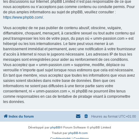
les discussions sur Internet. phpBB Limited n’est pas responsable de ce que
nous acceptons ou n’acceptons pas comme contenu ou conduite permis. Pour
de plus amples informations au sujet de phpBB, veuillez consulter :
https://www.phpbb.com/
.
Vous acceptez de ne pas publier de contenu abusif, obscène, vulgaire,
diffamatoire, choquant, menaçant, à caractère sexuel ou tout autre contenu qui
peut transgresser les lois de votre pays, du pays où « umm-passion.com » est
hébergé ou les lois internationales. Le faire peut vous mener à un
bannissement immédiat et permanent, avec une notification à votre fournisseur
d’accès à Internet si nous le jugeons nécessaire. Les adresses IP de tous les
messages sont enregistrées pour aider au renforcement de ces conditions.
Vous acceptez que « umm-passion.com » supprime, modifie, déplace ou
verrouille n’importe quel sujet lorsque nous estimons que cela est nécessaire.
En tant que membre, vous acceptez que toutes les informations que vous avez
saisies soient stockées dans notre base de données. Bien que ces
informations ne soient pas diffusées à une tierce partie sans votre
consentement, ni « umm-passion.com », ni phpBB ne pourront être tenus
comme responsables en cas de tentative de piratage visant à compromettre
les données.
Index du forum
Heures au format
UTC+01:00
Développé par
phpBB
® Forum Software © phpBB Limited
Traduit par
phpBB-fr.com
Confidentialité
|
Conditions