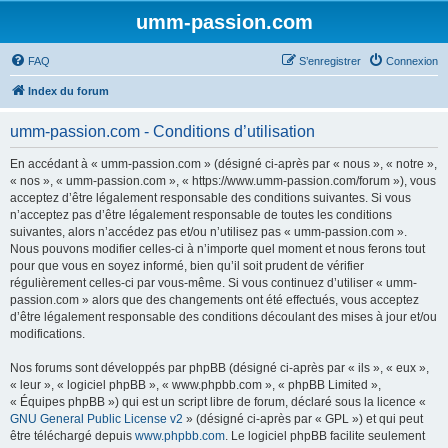
umm-passion.com
FAQ
S’enregistrer
Connexion
Index du forum
umm-passion.com - Conditions d’utilisation
En accédant à « umm-passion.com » (désigné ci-après par « nous », « notre »,
« nos », « umm-passion.com », « https://www.umm-passion.com/forum »), vous
acceptez d’être légalement responsable des conditions suivantes. Si vous
n’acceptez pas d’être légalement responsable de toutes les conditions
suivantes, alors n’accédez pas et/ou n’utilisez pas « umm-passion.com ».
Nous pouvons modifier celles-ci à n’importe quel moment et nous ferons tout
pour que vous en soyez informé, bien qu’il soit prudent de vérifier
régulièrement celles-ci par vous-même. Si vous continuez d’utiliser « umm-
passion.com » alors que des changements ont été effectués, vous acceptez
d’être légalement responsable des conditions découlant des mises à jour et/ou
modifications.
Nos forums sont développés par phpBB (désigné ci-après par « ils », « eux »,
« leur », « logiciel phpBB », « www.phpbb.com », « phpBB Limited »,
« Équipes phpBB ») qui est un script libre de forum, déclaré sous la licence «
GNU General Public License v2
» (désigné ci-après par « GPL ») et qui peut
être téléchargé depuis
www.phpbb.com
. Le logiciel phpBB facilite seulement