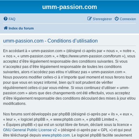
umm-passion.com
FAQ
S’enregistrer
Connexion
Index du forum
umm-passion.com - Conditions d’utilisation
En accédant à « umm-passion.com » (désigné ci-après par « nous », « notre »,
« nos », « umm-passion.com », « https://www.umm-passion.com/forum »), vous
acceptez d’être légalement responsable des conditions suivantes. Si vous
n’acceptez pas d’être légalement responsable de toutes les conditions
suivantes, alors n’accédez pas et/ou n’utilisez pas « umm-passion.com ».
Nous pouvons modifier celles-ci à n’importe quel moment et nous ferons tout
pour que vous en soyez informé, bien qu’il soit prudent de vérifier
régulièrement celles-ci par vous-même. Si vous continuez d’utiliser « umm-
passion.com » alors que des changements ont été effectués, vous acceptez
d’être légalement responsable des conditions découlant des mises à jour et/ou
modifications.
Nos forums sont développés par phpBB (désigné ci-après par « ils », « eux »,
« leur », « logiciel phpBB », « www.phpbb.com », « phpBB Limited »,
« Équipes phpBB ») qui est un script libre de forum, déclaré sous la licence «
GNU General Public License v2
» (désigné ci-après par « GPL ») et qui peut
être téléchargé depuis
www.phpbb.com
. Le logiciel phpBB facilite seulement