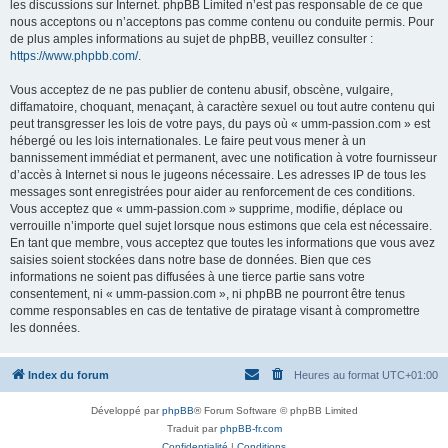
les discussions sur Internet. phpBB Limited n’est pas responsable de ce que
nous acceptons ou n’acceptons pas comme contenu ou conduite permis. Pour
de plus amples informations au sujet de phpBB, veuillez consulter :
https://www.phpbb.com/
.
Vous acceptez de ne pas publier de contenu abusif, obscène, vulgaire,
diffamatoire, choquant, menaçant, à caractère sexuel ou tout autre contenu qui
peut transgresser les lois de votre pays, du pays où « umm-passion.com » est
hébergé ou les lois internationales. Le faire peut vous mener à un
bannissement immédiat et permanent, avec une notification à votre fournisseur
d’accès à Internet si nous le jugeons nécessaire. Les adresses IP de tous les
messages sont enregistrées pour aider au renforcement de ces conditions.
Vous acceptez que « umm-passion.com » supprime, modifie, déplace ou
verrouille n’importe quel sujet lorsque nous estimons que cela est nécessaire.
En tant que membre, vous acceptez que toutes les informations que vous avez
saisies soient stockées dans notre base de données. Bien que ces
informations ne soient pas diffusées à une tierce partie sans votre
consentement, ni « umm-passion.com », ni phpBB ne pourront être tenus
comme responsables en cas de tentative de piratage visant à compromettre
les données.
Index du forum
Heures au format
UTC+01:00
Développé par
phpBB
® Forum Software © phpBB Limited
Traduit par
phpBB-fr.com
Confidentialité
|
Conditions