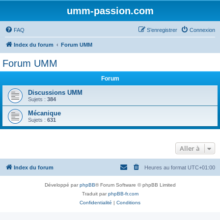
umm-passion.com
FAQ
S’enregistrer
Connexion
Index du forum
Forum UMM
Forum UMM
Forum
Discussions UMM
Sujets :
384
Mécanique
Sujets :
631
Aller à
Index du forum
Heures au format
UTC+01:00
Développé par
phpBB
® Forum Software © phpBB Limited
Traduit par
phpBB-fr.com
Confidentialité
|
Conditions