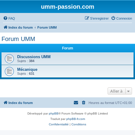
umm-passion.com
FAQ
S’enregistrer
Connexion
Index du forum
Forum UMM
Forum UMM
Forum
Discussions UMM
Sujets :
384
Mécanique
Sujets :
631
Aller à
Index du forum
Heures au format
UTC+01:00
Développé par
phpBB
® Forum Software © phpBB Limited
Traduit par
phpBB-fr.com
Confidentialité
|
Conditions