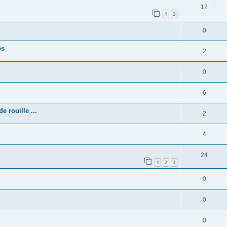
12
1
2
0
os
2
0
6
 rouille ...
2
4
24
1
2
3
0
0
0