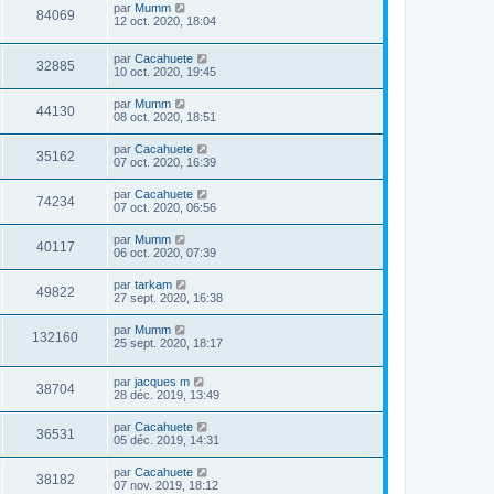
par
Mumm
84069
12 oct. 2020, 18:04
par
Cacahuete
32885
10 oct. 2020, 19:45
par
Mumm
44130
08 oct. 2020, 18:51
par
Cacahuete
35162
07 oct. 2020, 16:39
par
Cacahuete
74234
07 oct. 2020, 06:56
par
Mumm
40117
06 oct. 2020, 07:39
par
tarkam
49822
27 sept. 2020, 16:38
par
Mumm
132160
25 sept. 2020, 18:17
par
jacques m
38704
28 déc. 2019, 13:49
par
Cacahuete
36531
05 déc. 2019, 14:31
par
Cacahuete
38182
07 nov. 2019, 18:12