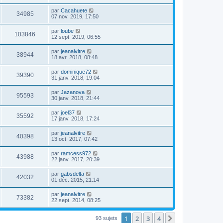
par
Cacahuete
34985
07 nov. 2019, 17:50
par
loube
103846
12 sept. 2019, 06:55
par
jeanalvitre
38944
18 avr. 2018, 08:48
par
dominique72
39390
31 janv. 2018, 19:04
par
Jazanova
95593
30 janv. 2018, 21:44
par
joel37
35592
17 janv. 2018, 17:24
par
jeanalvitre
40398
13 oct. 2017, 07:42
par
ramcess972
43988
22 janv. 2017, 20:39
par
gabsdelta
42032
01 déc. 2015, 21:14
par
jeanalvitre
73382
22 sept. 2014, 08:25
1
2
3
4
Suivante
93 sujets