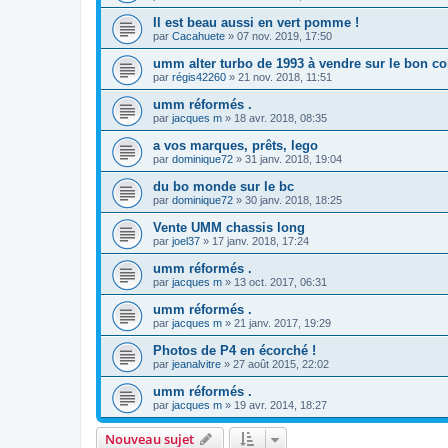
Il est beau aussi en vert pomme !
par
Cacahuete
»
07 nov. 2019, 17:50
umm alter turbo de 1993 à vendre sur le bon co
par
régis42260
»
21 nov. 2018, 11:51
umm réformés .
par
jacques m
»
18 avr. 2018, 08:35
a vos marques, prêts, lego
par
dominique72
»
31 janv. 2018, 19:04
du bo monde sur le bc
par
dominique72
»
30 janv. 2018, 18:25
Vente UMM chassis long
par
joel37
»
17 janv. 2018, 17:24
umm réformés .
par
jacques m
»
13 oct. 2017, 06:31
umm réformés .
par
jacques m
»
21 janv. 2017, 19:29
Photos de P4 en écorché !
par
jeanalvitre
»
27 août 2015, 22:02
umm réformés .
par
jacques m
»
19 avr. 2014, 18:27
Nouveau sujet