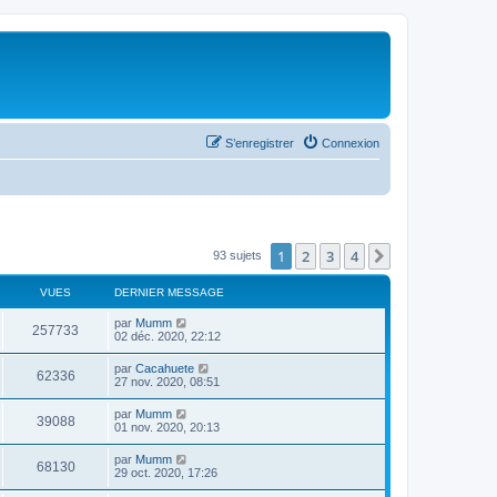
S’enregistrer
Connexion
1
2
3
4
Suivante
93 sujets
VUES
DERNIER MESSAGE
par
Mumm
257733
02 déc. 2020, 22:12
par
Cacahuete
62336
27 nov. 2020, 08:51
par
Mumm
39088
01 nov. 2020, 20:13
par
Mumm
68130
29 oct. 2020, 17:26