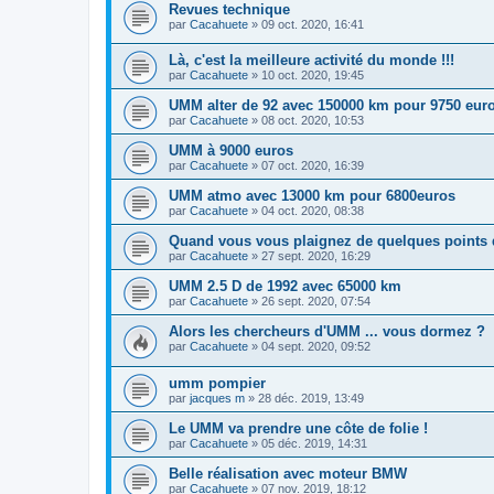
Revues technique
par
Cacahuete
»
09 oct. 2020, 16:41
Là, c'est la meilleure activité du monde !!!
par
Cacahuete
»
10 oct. 2020, 19:45
UMM alter de 92 avec 150000 km pour 9750 eur
par
Cacahuete
»
08 oct. 2020, 10:53
UMM à 9000 euros
par
Cacahuete
»
07 oct. 2020, 16:39
UMM atmo avec 13000 km pour 6800euros
par
Cacahuete
»
04 oct. 2020, 08:38
Quand vous vous plaignez de quelques points de
par
Cacahuete
»
27 sept. 2020, 16:29
UMM 2.5 D de 1992 avec 65000 km
par
Cacahuete
»
26 sept. 2020, 07:54
Alors les chercheurs d'UMM ... vous dormez ?
par
Cacahuete
»
04 sept. 2020, 09:52
umm pompier
par
jacques m
»
28 déc. 2019, 13:49
Le UMM va prendre une côte de folie !
par
Cacahuete
»
05 déc. 2019, 14:31
Belle réalisation avec moteur BMW
par
Cacahuete
»
07 nov. 2019, 18:12