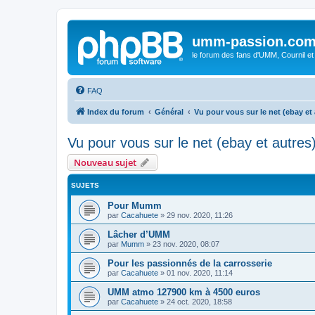
umm-passion.co
le forum des fans d'UMM, Cournil et
FAQ
Index du forum
Général
Vu pour vous sur le net (ebay et 
Vu pour vous sur le net (ebay et autres
Nouveau sujet
SUJETS
Pour Mumm
par
Cacahuete
»
29 nov. 2020, 11:26
Lâcher d’UMM
par
Mumm
»
23 nov. 2020, 08:07
Pour les passionnés de la carrosserie
par
Cacahuete
»
01 nov. 2020, 11:14
UMM atmo 127900 km à 4500 euros
par
Cacahuete
»
24 oct. 2020, 18:58