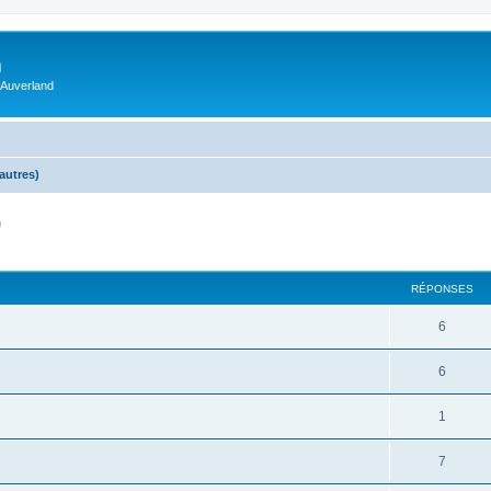
m
 Auverland
autres)
)
RÉPONSES
6
6
1
7