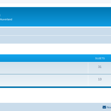
m
 Auverland
SUJETS
31
13
Nou