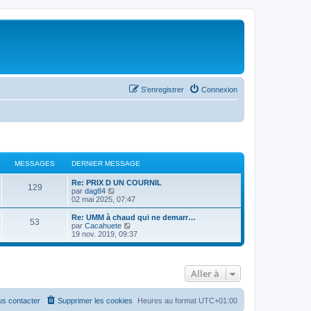
S’enregistrer
Connexion
MESSAGES
DERNIER MESSAGE
Re: PRIX D UN COURNIL
129
V
par
dag84
o
02 mai 2025, 07:47
i
r
Re: UMM à chaud qui ne demarr…
53
l
V
par
Cacahuete
e
o
19 nov. 2019, 09:37
d
i
e
r
r
l
n
e
Aller à
i
d
e
e
r
r
m
n
s contacter
Supprimer les cookies
Heures au format
UTC+01:00
e
i