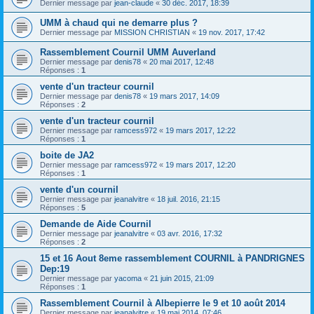
Dernier message par
jean-claude
«
30 déc. 2017, 18:39
UMM à chaud qui ne demarre plus ?
Dernier message par
MISSION CHRISTIAN
«
19 nov. 2017, 17:42
Rassemblement Cournil UMM Auverland
Dernier message par
denis78
«
20 mai 2017, 12:48
Réponses :
1
vente d'un tracteur cournil
Dernier message par
denis78
«
19 mars 2017, 14:09
Réponses :
2
vente d'un tracteur cournil
Dernier message par
ramcess972
«
19 mars 2017, 12:22
Réponses :
1
boite de JA2
Dernier message par
ramcess972
«
19 mars 2017, 12:20
Réponses :
1
vente d'un cournil
Dernier message par
jeanalvitre
«
18 juil. 2016, 21:15
Réponses :
5
Demande de Aide Cournil
Dernier message par
jeanalvitre
«
03 avr. 2016, 17:32
Réponses :
2
15 et 16 Aout 8eme rassemblement COURNIL à PANDRIGNES
Dep:19
Dernier message par
yacoma
«
21 juin 2015, 21:09
Réponses :
1
Rassemblement Cournil à Albepierre le 9 et 10 août 2014
Dernier message par
jeanalvitre
«
19 mai 2014, 07:46