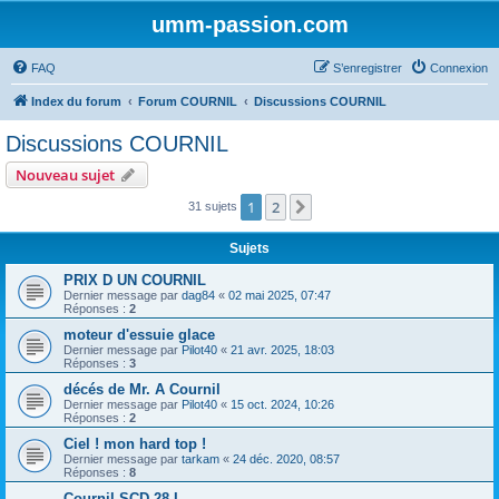
umm-passion.com
FAQ
S’enregistrer
Connexion
Index du forum
Forum COURNIL
Discussions COURNIL
Discussions COURNIL
Nouveau sujet
1
2
Suivante
31 sujets
Sujets
PRIX D UN COURNIL
Dernier message par
dag84
«
02 mai 2025, 07:47
Réponses :
2
moteur d'essuie glace
Dernier message par
Pilot40
«
21 avr. 2025, 18:03
Réponses :
3
décés de Mr. A Cournil
Dernier message par
Pilot40
«
15 oct. 2024, 10:26
Réponses :
2
Ciel ! mon hard top !
Dernier message par
tarkam
«
24 déc. 2020, 08:57
Réponses :
8
Cournil SCD 28 L