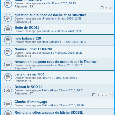
Dernier message par
kaubi
«
11 nov. 2020, 10:13
Réponses :
13
1
2
question sur la pose de bache et sa structure
Dernier message par
Ummisteb
«
14 avr. 2020, 12:59
Réponses :
1
Boîte de SCD15
Dernier message par
stan&sue
«
28 mars 2020, 22:30
new balance 928
Dernier message par
Nora Samson
«
12 nov. 2019, 08:17
Nouveau chez COURNIL
Dernier message par
jeanalvitre
«
20 janv. 2019, 18:27
Réponses :
1
rénovation du porte-roue de secours sur le Tracteur
Dernier message par
jeanalvitre
«
15 nov. 2018, 00:07
Réponses :
1
carte grise en TRR
Dernier message par
joel37
«
10 janv. 2018, 08:51
Réponses :
1
Debout le SCD 14
Dernier message par
Petit caillou
«
09 janv. 2018, 16:31
Réponses :
37
1
2
3
4
Cloche d'embrayage
Dernier message par
Petit caillou
«
09 janv. 2018, 16:26
Recherche côtes arceaux de bâche SDC28L