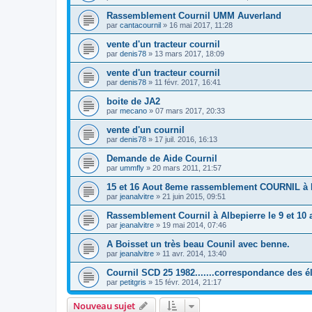
Rassemblement Cournil UMM Auverland
par
cantacournil
»
16 mai 2017, 11:28
vente d'un tracteur cournil
par
denis78
»
13 mars 2017, 18:09
vente d'un tracteur cournil
par
denis78
»
11 févr. 2017, 16:41
boite de JA2
par
mecano
»
07 mars 2017, 20:33
vente d'un cournil
par
denis78
»
17 juil. 2016, 16:13
Demande de Aide Cournil
par
ummfly
»
20 mars 2011, 21:57
15 et 16 Aout 8eme rassemblement COURNIL 
par
jeanalvitre
»
21 juin 2015, 09:51
Rassemblement Cournil à Albepierre le 9 et 10 
par
jeanalvitre
»
19 mai 2014, 07:46
A Boisset un très beau Counil avec benne.
par
jeanalvitre
»
11 avr. 2014, 13:40
Cournil SCD 25 1982.......correspondance des é
par
petitgris
»
15 févr. 2014, 21:17
Nouveau sujet