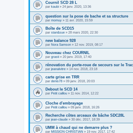
Cournil SCD 28 L
par
kaubi
»
24 janv. 2020, 13:36
question sur la pose de bache et sa structure
par
momuy
»
11 avr. 2020, 15:59
Boîte de SCD15
par
stan&sue
»
28 mars 2020, 22:30
new balance 928
par
Nora Samson
»
12 nov. 2019, 08:17
Nouveau chez COURNIL
par
grasti
»
20 janv. 2019, 17:40
rénovation du porte-roue de secours sur le Trac
par
jeanalvitre
»
14 nov. 2018, 23:18
carte grise en TRR
par
denis78
»
09 janv. 2018, 20:03
Debout le SCD 14
par
Petit caillou
»
11 nov. 2014, 12:22
Cloche d'embrayage
par
Petit caillou
»
09 janv. 2018, 16:26
Recherche côtes arceaux de bâche SDC28L
par
jean-claude
»
30 déc. 2017, 18:39
UMM à chaud qui ne demarre plus ?
par
MISSION CHRISTIAN
»
19 nov. 2017, 17:42