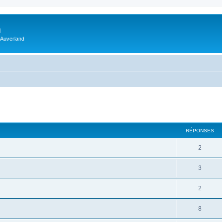
m
 Auverland
RÉPONSES
2
3
2
8