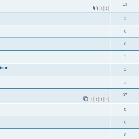
13
1
2
1
0
0
1
teur
1
1
37
1
2
3
4
0
0
0