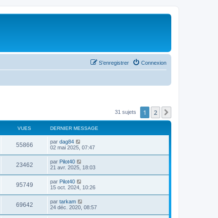
S’enregistrer
Connexion
1
2
Suivante
31 sujets
VUES
DERNIER MESSAGE
par
dag84
55866
02 mai 2025, 07:47
par
Pilot40
23462
21 avr. 2025, 18:03
par
Pilot40
95749
15 oct. 2024, 10:26
par
tarkam
69642
24 déc. 2020, 08:57