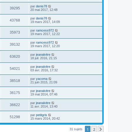
par
denis78
39295
20 mai 2017, 12:48
par
denis78
43768
19 mars 2017, 14:09
par
ramcess972
35973
19 mars 2017, 12:22
par
ramcess972
39132
19 mars 2017, 12:20
par
jeanalvitre
63620
18 juil. 2016, 21:15
par
jeanalvitre
54021
03 avr. 2016, 17:32
par
yacoma
38518
21 juin 2015, 21:09
par
jeanalvitre
36175
19 mai 2014, 07:46
par
jeanalvitre
36622
11 avr. 2014, 13:40
par
petitgris
51298
15 mars 2014, 20:42
1
2
Suivante
31 sujets