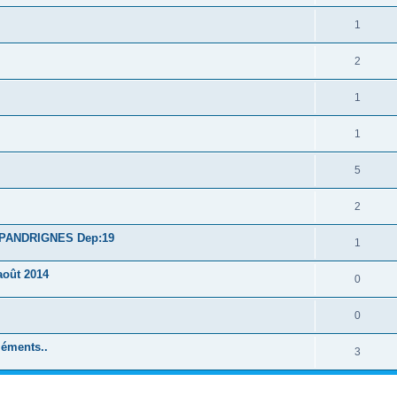
1
2
1
1
5
2
à PANDRIGNES Dep:19
1
août 2014
0
0
léments..
3