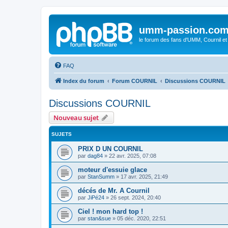
umm-passion.co
le forum des fans d'UMM, Cournil et
FAQ
Index du forum
Forum COURNIL
Discussions COURNIL
Discussions COURNIL
Nouveau sujet
SUJETS
PRIX D UN COURNIL
par
dag84
»
22 avr. 2025, 07:08
moteur d'essuie glace
par
StanSumm
»
17 avr. 2025, 21:49
décés de Mr. A Cournil
par
JiPé24
»
26 sept. 2024, 20:40
Ciel ! mon hard top !
par
stan&sue
»
05 déc. 2020, 22:51