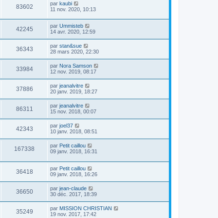
par
kaubi
83602
11 nov. 2020, 10:13
par
Ummisteb
42245
14 avr. 2020, 12:59
par
stan&sue
36343
28 mars 2020, 22:30
par
Nora Samson
33984
12 nov. 2019, 08:17
par
jeanalvitre
37886
20 janv. 2019, 18:27
par
jeanalvitre
86311
15 nov. 2018, 00:07
par
joel37
42343
10 janv. 2018, 08:51
par
Petit caillou
167338
09 janv. 2018, 16:31
par
Petit caillou
36418
09 janv. 2018, 16:26
par
jean-claude
36650
30 déc. 2017, 18:39
par
MISSION CHRISTIAN
35249
19 nov. 2017, 17:42