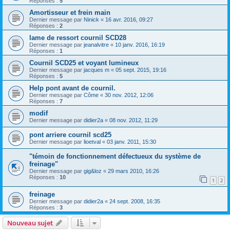
Réponses :
5
Amortisseur et frein main
Dernier message par
Ninick
«
16 avr. 2016, 09:27
Réponses :
2
lame de ressort cournil SCD28
Dernier message par
jeanalvitre
«
10 janv. 2016, 16:19
Réponses :
1
Cournil SCD25 et voyant lumineux
Dernier message par
jacques m
«
05 sept. 2015, 19:16
Réponses :
5
Help pont avant de cournil.
Dernier message par
Côme
«
30 nov. 2012, 12:06
Réponses :
7
modif
Dernier message par
didier2a
«
08 nov. 2012, 11:29
pont arriere cournil scd25
Dernier message par
lioetval
«
03 janv. 2011, 15:30
"témoin de fonctionnement défectueux du système de
freinage"
Dernier message par
gig&loz
«
29 mars 2010, 16:26
Réponses :
10
1
2
freinage
Dernier message par
didier2a
«
24 sept. 2008, 16:35
Réponses :
3
Nouveau sujet