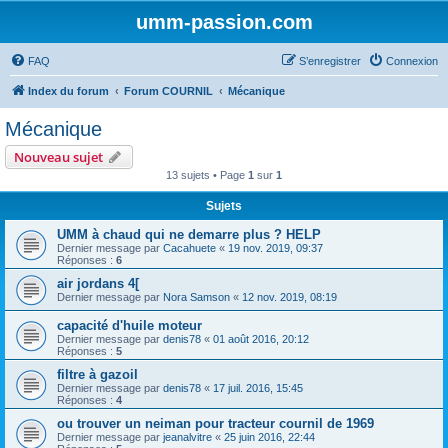
umm-passion.com
FAQ
S’enregistrer
Connexion
Index du forum
Forum COURNIL
Mécanique
Mécanique
Nouveau sujet
13 sujets • Page
1
sur
1
Sujets
UMM à chaud qui ne demarre plus ? HELP
Dernier message par
Cacahuete
«
19 nov. 2019, 09:37
Réponses :
6
air jordans 4[
Dernier message par
Nora Samson
«
12 nov. 2019, 08:19
capacité d'huile moteur
Dernier message par
denis78
«
01 août 2016, 20:12
Réponses :
5
filtre à gazoil
Dernier message par
denis78
«
17 juil. 2016, 15:45
Réponses :
4
ou trouver un neiman pour tracteur cournil de 1969
Dernier message par
jeanalvitre
«
25 juin 2016, 22:44