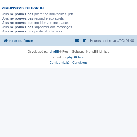
PERMISSIONS DU FORUM
Vous
ne pouvez pas
poster de nouveaux sujets
Vous
ne pouvez pas
répondre aux sujets
Vous
ne pouvez pas
modifier vos messages
Vous
ne pouvez pas
supprimer vos messages
Vous
ne pouvez pas
joindre des fichiers
Index du forum
Heures au format
UTC+01:00
Développé par
phpBB
® Forum Software © phpBB Limited
Traduit par
phpBB-fr.com
Confidentialité
|
Conditions