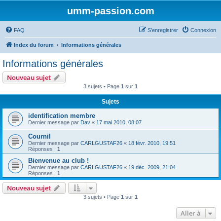
umm-passion.com
FAQ
S’enregistrer
Connexion
Index du forum
Informations générales
Informations générales
Nouveau sujet
3 sujets • Page
1
sur
1
Sujets
identification membre
Dernier message par
Dav
«
17 mai 2010, 08:07
Cournil
Dernier message par
CARLGUSTAF26
«
18 févr. 2010, 19:51
Réponses :
1
Bienvenue au club !
Dernier message par
CARLGUSTAF26
«
19 déc. 2009, 21:04
Réponses :
1
Nouveau sujet
3 sujets • Page
1
sur
1
Aller à