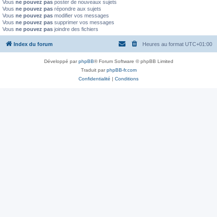
Vous
ne pouvez pas
poster de nouveaux sujets
Vous
ne pouvez pas
répondre aux sujets
Vous
ne pouvez pas
modifier vos messages
Vous
ne pouvez pas
supprimer vos messages
Vous
ne pouvez pas
joindre des fichiers
Index du forum
Heures au format
UTC+01:00
Développé par
phpBB
® Forum Software © phpBB Limited
Traduit par
phpBB-fr.com
Confidentialité
|
Conditions