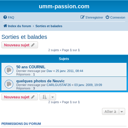
umm-passion.com
FAQ
S’enregistrer
Connexion
Index du forum
Sorties et balades
Sorties et balades
Nouveau sujet
2 sujets • Page
1
sur
1
Sujets
50 ans COURNIL
Dernier message par
Dav
«
25 janv. 2011, 08:44
Réponses :
1
quelques photos de Neuvic
Dernier message par
CARLGUSTAF26
«
03 janv. 2009, 19:09
Réponses :
3
Nouveau sujet
2 sujets • Page
1
sur
1
Aller à
PERMISSIONS DU FORUM