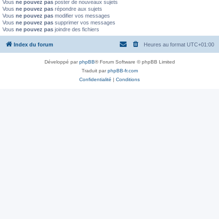
Vous
ne pouvez pas
poster de nouveaux sujets
Vous
ne pouvez pas
répondre aux sujets
Vous
ne pouvez pas
modifier vos messages
Vous
ne pouvez pas
supprimer vos messages
Vous
ne pouvez pas
joindre des fichiers
Index du forum
Heures au format
UTC+01:00
Développé par
phpBB
® Forum Software © phpBB Limited
Traduit par
phpBB-fr.com
Confidentialité
|
Conditions