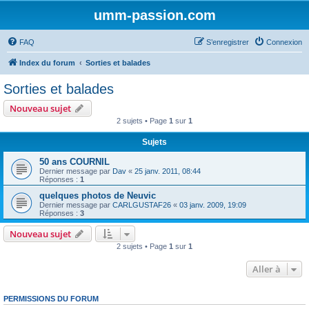
umm-passion.com
FAQ
S’enregistrer
Connexion
Index du forum
Sorties et balades
Sorties et balades
Nouveau sujet
2 sujets • Page
1
sur
1
Sujets
50 ans COURNIL
Dernier message par
Dav
«
25 janv. 2011, 08:44
Réponses :
1
quelques photos de Neuvic
Dernier message par
CARLGUSTAF26
«
03 janv. 2009, 19:09
Réponses :
3
Nouveau sujet
2 sujets • Page
1
sur
1
Aller à
PERMISSIONS DU FORUM