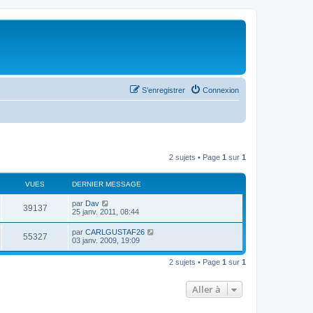
S’enregistrer
Connexion
2 sujets • Page
1
sur
1
VUES
DERNIER MESSAGE
par
Dav
39137
25 janv. 2011, 08:44
par
CARLGUSTAF26
55327
03 janv. 2009, 19:09
2 sujets • Page
1
sur
1
Aller à