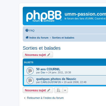
umm-passion.co
le forum des fans d'UMM, Cournil et
FAQ
Index du forum
Sorties et balades
Sorties et balades
Nouveau sujet
SUJETS
50 ans COURNIL
par
Dav
»
24 janv. 2011, 19:38
quelques photos de Neuvic
par
CARLGUSTAF26
»
19 août 2008, 22:48
Nouveau sujet
Retourner à l’index du forum