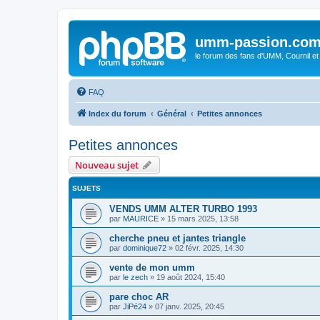
umm-passion.co
le forum des fans d'UMM, Cournil et
FAQ
Index du forum
Général
Petites annonces
Petites annonces
Nouveau sujet
SUJETS
VENDS UMM ALTER TURBO 1993
par
MAURICE
»
15 mars 2025, 13:58
cherche pneu et jantes triangle
par
dominique72
»
02 févr. 2025, 14:30
vente de mon umm
par
le zech
»
19 août 2024, 15:40
pare choc AR
par
JiPé24
»
07 janv. 2025, 20:45