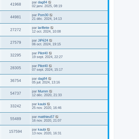
par
dag84
41968
02 janv. 2025, 08:19
par
Pom30
44981
21 déc. 2024, 14:13
par
lariflette
27272
12 oct. 2024, 10:08
par
JiPé24
27579
06 oct. 2024, 19:15
par
Pilot40
32295
19 sept. 2024, 22:27
par
Pilot40
28305
07 sept. 2024, 15:17
par
dag84
36754
05 juil. 2024, 13:16
par
Mumm
54737
12 déc. 2020, 21:33
par
kaubi
33242
25 nov. 2020, 16:46
par
matthieu57
55489
16 nov. 2020, 21:07
par
kaubi
157594
13 nov. 2020, 16:31