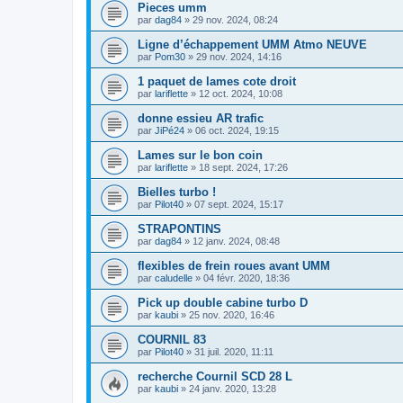
Pieces umm
par
dag84
»
29 nov. 2024, 08:24
Ligne d’échappement UMM Atmo NEUVE
par
Pom30
»
29 nov. 2024, 14:16
1 paquet de lames cote droit
par
lariflette
»
12 oct. 2024, 10:08
donne essieu AR trafic
par
JiPé24
»
06 oct. 2024, 19:15
Lames sur le bon coin
par
lariflette
»
18 sept. 2024, 17:26
Bielles turbo !
par
Pilot40
»
07 sept. 2024, 15:17
STRAPONTINS
par
dag84
»
12 janv. 2024, 08:48
flexibles de frein roues avant UMM
par
caludelle
»
04 févr. 2020, 18:36
Pick up double cabine turbo D
par
kaubi
»
25 nov. 2020, 16:46
COURNIL 83
par
Pilot40
»
31 juil. 2020, 11:11
recherche Cournil SCD 28 L
par
kaubi
»
24 janv. 2020, 13:28