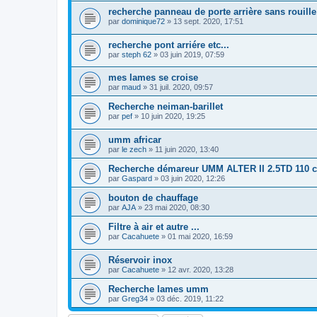
recherche panneau de porte arrière sans rouille
par
dominique72
»
13 sept. 2020, 17:51
recherche pont arriére etc...
par
steph 62
»
03 juin 2019, 07:59
mes lames se croise
par
maud
»
31 juil. 2020, 09:57
Recherche neiman-barillet
par
pef
»
10 juin 2020, 19:25
umm africar
par
le zech
»
11 juin 2020, 13:40
Recherche démareur UMM ALTER II 2.5TD 110 
par
Gaspard
»
03 juin 2020, 12:26
bouton de chauffage
par
AJA
»
23 mai 2020, 08:30
Filtre à air et autre ...
par
Cacahuete
»
01 mai 2020, 16:59
Réservoir inox
par
Cacahuete
»
12 avr. 2020, 13:28
Recherche lames umm
par
Greg34
»
03 déc. 2019, 11:22