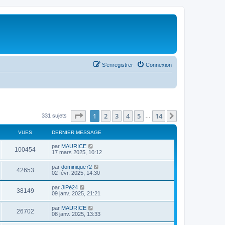
S’enregistrer
Connexion
Page
1
sur
14
1
2
3
4
5
14
Suivante
331 sujets
…
VUES
DERNIER MESSAGE
par
MAURICE
100454
17 mars 2025, 10:12
par
dominique72
42653
02 févr. 2025, 14:30
par
JiPé24
38149
09 janv. 2025, 21:21
par
MAURICE
26702
08 janv. 2025, 13:33