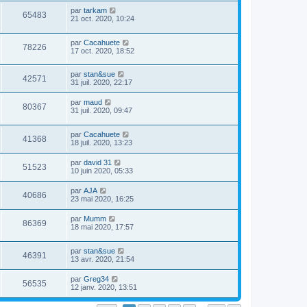
par
tarkam
65483
21 oct. 2020, 10:24
par
Cacahuete
78226
17 oct. 2020, 18:52
par
stan&sue
42571
31 juil. 2020, 22:17
par
maud
80367
31 juil. 2020, 09:47
par
Cacahuete
41368
18 juil. 2020, 13:23
par
david 31
51523
10 juin 2020, 05:33
par
AJA
40686
23 mai 2020, 16:25
par
Mumm
86369
18 mai 2020, 17:57
par
stan&sue
46391
13 avr. 2020, 21:54
par
Greg34
56535
12 janv. 2020, 13:51