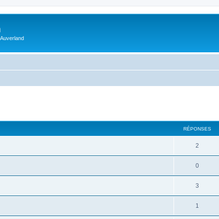
m
 Auverland
RÉPONSES
2
0
3
1