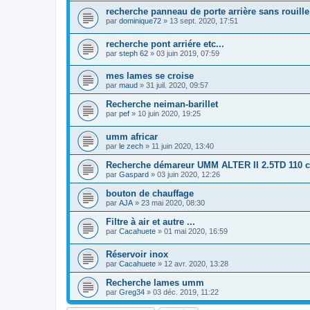
recherche panneau de porte arrière sans rouille
par
dominique72
»
13 sept. 2020, 17:51
recherche pont arriére etc...
par
steph 62
»
03 juin 2019, 07:59
mes lames se croise
par
maud
»
31 juil. 2020, 09:57
Recherche neiman-barillet
par
pef
»
10 juin 2020, 19:25
umm africar
par
le zech
»
11 juin 2020, 13:40
Recherche démareur UMM ALTER II 2.5TD 110 
par
Gaspard
»
03 juin 2020, 12:26
bouton de chauffage
par
AJA
»
23 mai 2020, 08:30
Filtre à air et autre ...
par
Cacahuete
»
01 mai 2020, 16:59
Réservoir inox
par
Cacahuete
»
12 avr. 2020, 13:28
Recherche lames umm
par
Greg34
»
03 déc. 2019, 11:22