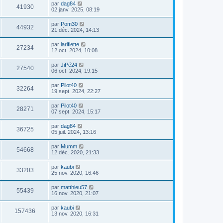
par
dag84
41930
02 janv. 2025, 08:19
par
Pom30
44932
21 déc. 2024, 14:13
par
lariflette
27234
12 oct. 2024, 10:08
par
JiPé24
27540
06 oct. 2024, 19:15
par
Pilot40
32264
19 sept. 2024, 22:27
par
Pilot40
28271
07 sept. 2024, 15:17
par
dag84
36725
05 juil. 2024, 13:16
par
Mumm
54668
12 déc. 2020, 21:33
par
kaubi
33203
25 nov. 2020, 16:46
par
matthieu57
55439
16 nov. 2020, 21:07
par
kaubi
157436
13 nov. 2020, 16:31