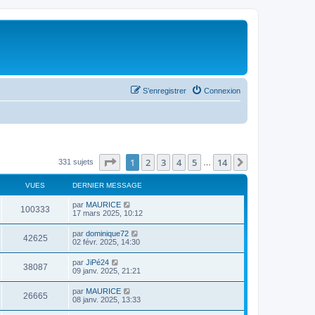
S’enregistrer
Connexion
Page
1
sur
14
1
2
3
4
5
14
Suivante
331 sujets
…
VUES
DERNIER MESSAGE
par
MAURICE
100333
17 mars 2025, 10:12
par
dominique72
42625
02 févr. 2025, 14:30
par
JiPé24
38087
09 janv. 2025, 21:21
par
MAURICE
26665
08 janv. 2025, 13:33