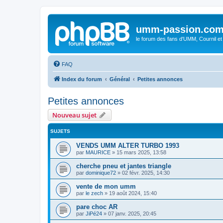
umm-passion.co
le forum des fans d'UMM, Cournil et
FAQ
Index du forum
Général
Petites annonces
Petites annonces
Nouveau sujet
SUJETS
VENDS UMM ALTER TURBO 1993
par
MAURICE
»
15 mars 2025, 13:58
cherche pneu et jantes triangle
par
dominique72
»
02 févr. 2025, 14:30
vente de mon umm
par
le zech
»
19 août 2024, 15:40
pare choc AR
par
JiPé24
»
07 janv. 2025, 20:45