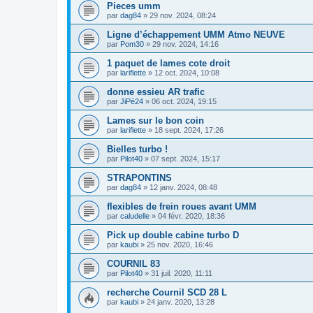
Pieces umm
par
dag84
»
29 nov. 2024, 08:24
Ligne d’échappement UMM Atmo NEUVE
par
Pom30
»
29 nov. 2024, 14:16
1 paquet de lames cote droit
par
lariflette
»
12 oct. 2024, 10:08
donne essieu AR trafic
par
JiPé24
»
06 oct. 2024, 19:15
Lames sur le bon coin
par
lariflette
»
18 sept. 2024, 17:26
Bielles turbo !
par
Pilot40
»
07 sept. 2024, 15:17
STRAPONTINS
par
dag84
»
12 janv. 2024, 08:48
flexibles de frein roues avant UMM
par
caludelle
»
04 févr. 2020, 18:36
Pick up double cabine turbo D
par
kaubi
»
25 nov. 2020, 16:46
COURNIL 83
par
Pilot40
»
31 juil. 2020, 11:11
recherche Cournil SCD 28 L
par
kaubi
»
24 janv. 2020, 13:28