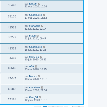
par
tarkam
65443
21 oct. 2020, 10:24
par
Cacahuete
78155
17 oct. 2020, 18:52
par
stan&sue
42533
31 juil. 2020, 22:17
par
maud
80272
31 juil. 2020, 09:47
par
Cacahuete
41329
18 juil. 2020, 13:23
par
david 31
51449
10 juin 2020, 05:33
par
AJA
40640
23 mai 2020, 16:25
par
Mumm
86296
18 mai 2020, 17:57
par
stan&sue
46343
13 avr. 2020, 21:54
par
Greg34
56463
12 janv. 2020, 13:51