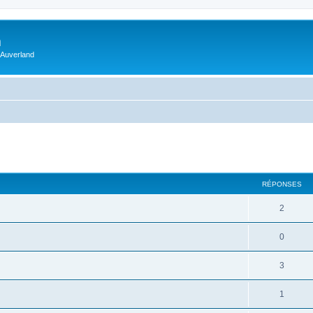
m
 Auverland
RÉPONSES
2
0
3
1