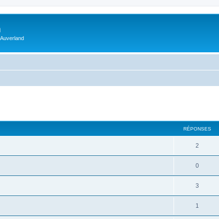
m
 Auverland
RÉPONSES
2
0
3
1