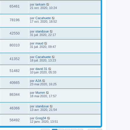
par
tarkam
65461
21 oct. 2020, 10:24
par
Cacahuete
78196
17 oct. 2020, 18:52
par
stan&sue
42550
31 juil. 2020, 22:17
par
maud
80310
31 juil. 2020, 09:47
par
Cacahuete
41352
18 juil. 2020, 13:23
par
david 31
51482
10 juin 2020, 05:33
par
AJA
40665
23 mai 2020, 16:25
par
Mumm
86344
18 mai 2020, 17:57
par
stan&sue
46366
13 avr. 2020, 21:54
par
Greg34
56492
12 janv. 2020, 13:51