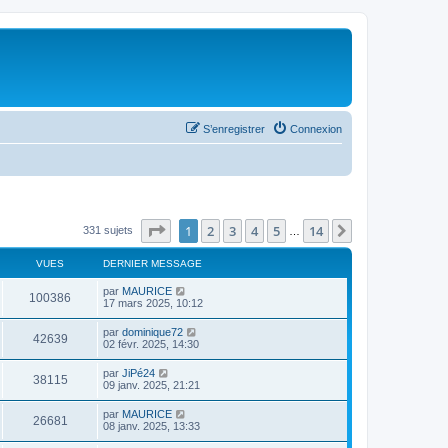
S’enregistrer
Connexion
Page
1
sur
14
1
2
3
4
5
14
Suivante
331 sujets
…
VUES
DERNIER MESSAGE
par
MAURICE
100386
17 mars 2025, 10:12
par
dominique72
42639
02 févr. 2025, 14:30
par
JiPé24
38115
09 janv. 2025, 21:21
par
MAURICE
26681
08 janv. 2025, 13:33