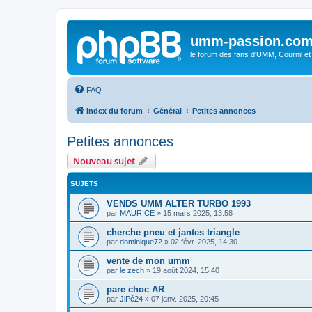
umm-passion.co
le forum des fans d'UMM, Cournil et
FAQ
Index du forum
Général
Petites annonces
Petites annonces
Nouveau sujet
SUJETS
VENDS UMM ALTER TURBO 1993
par
MAURICE
»
15 mars 2025, 13:58
cherche pneu et jantes triangle
par
dominique72
»
02 févr. 2025, 14:30
vente de mon umm
par
le zech
»
19 août 2024, 15:40
pare choc AR
par
JiPé24
»
07 janv. 2025, 20:45