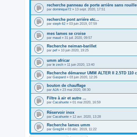
recherche panneau de porte arrière sans rouille
par
dominique72
»
13 sept. 2020, 17:51
recherche pont arriére etc...
par
steph 62
»
03 juin 2019, 07:59
mes lames se croise
par
maud
»
31 juil. 2020, 09:57
Recherche neiman-barillet
par
pef
»
10 juin 2020, 19:25
umm africar
par
le zech
»
11 juin 2020, 13:40
Recherche démareur UMM ALTER II 2.5TD 110 
par
Gaspard
»
03 juin 2020, 12:26
bouton de chauffage
par
AJA
»
23 mai 2020, 08:30
Filtre à air et autre ...
par
Cacahuete
»
01 mai 2020, 16:59
Réservoir inox
par
Cacahuete
»
12 avr. 2020, 13:28
Recherche lames umm
par
Greg34
»
03 déc. 2019, 11:22