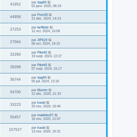
par
dag84
41952
02 janv. 2025, 08:19
par
Pom30
44958
21 déc. 2024, 14:13
par
lariflette
27253
12 oct. 2024, 10:08
par
JiPé24
27564
06 oct. 2024, 19:15
par
Pilot40
32280
19 sept. 2024, 22:27
par
Pilot40
28288
07 sept. 2024, 15:17
par
dag84
36744
05 juil. 2024, 13:16
par
Mumm
54700
12 déc. 2020, 21:33
par
kaubi
33223
25 nov. 2020, 16:46
par
matthieu57
55457
16 nov. 2020, 21:07
par
kaubi
157527
13 nov. 2020, 16:31