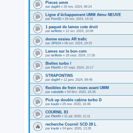
Pieces umm
par
dag84
»
29 nov. 2024, 08:24
Ligne d’échappement UMM Atmo NEUVE
par
Pom30
»
29 nov. 2024, 14:16
1 paquet de lames cote droit
par
lariflette
»
12 oct. 2024, 10:08
donne essieu AR trafic
par
JiPé24
»
06 oct. 2024, 19:15
Lames sur le bon coin
par
lariflette
»
18 sept. 2024, 17:26
Bielles turbo !
par
Pilot40
»
07 sept. 2024, 15:17
STRAPONTINS
par
dag84
»
12 janv. 2024, 08:48
flexibles de frein roues avant UMM
par
caludelle
»
04 févr. 2020, 18:36
Pick up double cabine turbo D
par
kaubi
»
25 nov. 2020, 16:46
COURNIL 83
par
Pilot40
»
31 juil. 2020, 11:11
recherche Cournil SCD 28 L
par
kaubi
»
24 janv. 2020, 13:28