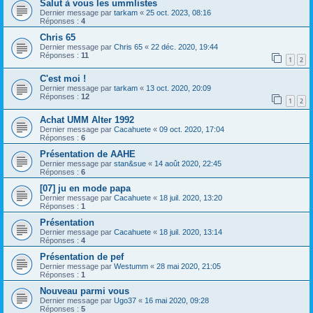
Salut à vous les ummlistes
Dernier message par
tarkam
«
25 oct. 2023, 08:16
Réponses :
4
Chris 65
Dernier message par
Chris 65
«
22 déc. 2020, 19:44
Réponses :
11
1
2
C'est moi !
Dernier message par
tarkam
«
13 oct. 2020, 20:09
Réponses :
12
1
2
Achat UMM Alter 1992
Dernier message par
Cacahuete
«
09 oct. 2020, 17:04
Réponses :
6
Présentation de AAHE
Dernier message par
stan&sue
«
14 août 2020, 22:45
Réponses :
6
[07] ju en mode papa
Dernier message par
Cacahuete
«
18 juil. 2020, 13:20
Réponses :
1
Présentation
Dernier message par
Cacahuete
«
18 juil. 2020, 13:14
Réponses :
4
Présentation de pef
Dernier message par
Westumm
«
28 mai 2020, 21:05
Réponses :
1
Nouveau parmi vous
Dernier message par
Ugo37
«
16 mai 2020, 09:28
Réponses :
5