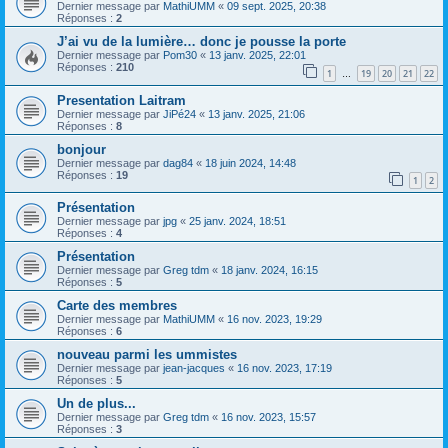
Dernier message par
MathiUMM
«
09 sept. 2025, 20:38
Réponses :
2
J’ai vu de la lumière… donc je pousse la porte
Dernier message par
Pom30
«
13 janv. 2025, 22:01
Réponses :
210
1
19
20
21
22
…
Presentation Laitram
Dernier message par
JiPé24
«
13 janv. 2025, 21:06
Réponses :
8
bonjour
Dernier message par
dag84
«
18 juin 2024, 14:48
Réponses :
19
1
2
Présentation
Dernier message par
jpg
«
25 janv. 2024, 18:51
Réponses :
4
Présentation
Dernier message par
Greg tdm
«
18 janv. 2024, 16:15
Réponses :
5
Carte des membres
Dernier message par
MathiUMM
«
16 nov. 2023, 19:29
Réponses :
6
nouveau parmi les ummistes
Dernier message par
jean-jacques
«
16 nov. 2023, 17:19
Réponses :
5
Un de plus...
Dernier message par
Greg tdm
«
16 nov. 2023, 15:57
Réponses :
3