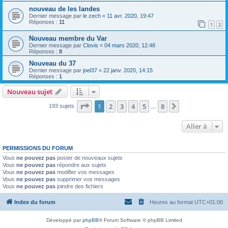
nouveau de les landes
Dernier message par
le zech
«
11 avr. 2020, 19:47
Réponses :
11
1
2
Nouveau membre du Var
Dernier message par
Clovis
«
04 mars 2020, 12:48
Réponses :
8
Nouveau du 37
Dernier message par
joel37
«
22 janv. 2020, 14:15
Réponses :
1
Nouveau sujet
Page
1
sur
8
1
2
3
4
5
8
Suivante
193 sujets
…
Aller à
PERMISSIONS DU FORUM
Vous
ne pouvez pas
poster de nouveaux sujets
Vous
ne pouvez pas
répondre aux sujets
Vous
ne pouvez pas
modifier vos messages
Vous
ne pouvez pas
supprimer vos messages
Vous
ne pouvez pas
joindre des fichiers
Index du forum
Heures au format
UTC+01:00
Développé par
phpBB
® Forum Software © phpBB Limited