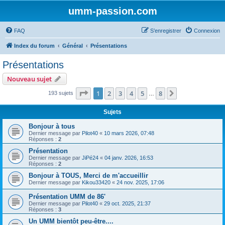
umm-passion.com
FAQ
S’enregistrer
Connexion
Index du forum
Général
Présentations
Présentations
Nouveau sujet
Page
1
sur
8
1
2
3
4
5
8
Suivante
193 sujets
…
Sujets
Bonjour à tous
Dernier message par
Pilot40
«
10 mars 2026, 07:48
Réponses :
2
Présentation
Dernier message par
JiPé24
«
04 janv. 2026, 16:53
Réponses :
2
Bonjour à TOUS, Merci de m'accueillir
Dernier message par
Kikou33420
«
24 nov. 2025, 17:06
Présentation UMM de 86'
Dernier message par
Pilot40
«
29 oct. 2025, 21:37
Réponses :
3
Un UMM bientôt peu-être....