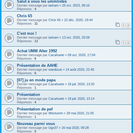
Salut à vous les ummlistes
Dernier message par
tarkam
«
25 oct. 2023, 08:16
Réponses :
4
Chris 65
Dernier message par
Chris 65
«
22 déc. 2020, 19:44
Réponses :
11
1
2
C'est moi !
Dernier message par
tarkam
«
13 oct. 2020, 20:09
Réponses :
12
1
2
Achat UMM Alter 1992
Dernier message par
Cacahuete
«
09 oct. 2020, 17:04
Réponses :
6
Présentation de AAHE
Dernier message par
stan&sue
«
14 août 2020, 22:45
Réponses :
6
[07] ju en mode papa
Dernier message par
Cacahuete
«
18 juil. 2020, 13:20
Réponses :
1
Présentation
Dernier message par
Cacahuete
«
18 juil. 2020, 13:14
Réponses :
4
Présentation de pef
Dernier message par
Westumm
«
28 mai 2020, 21:05
Réponses :
1
Nouveau parmi vous
Dernier message par
Ugo37
«
16 mai 2020, 09:28
Réponses :
5