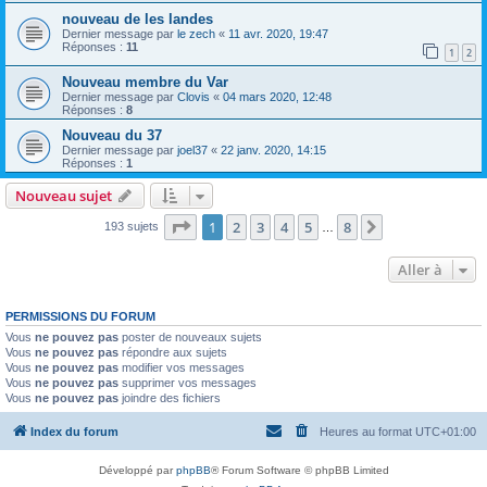
nouveau de les landes
Dernier message par
le zech
«
11 avr. 2020, 19:47
Réponses :
11
1
2
Nouveau membre du Var
Dernier message par
Clovis
«
04 mars 2020, 12:48
Réponses :
8
Nouveau du 37
Dernier message par
joel37
«
22 janv. 2020, 14:15
Réponses :
1
Nouveau sujet
Page
1
sur
8
1
2
3
4
5
8
Suivante
193 sujets
…
Aller à
PERMISSIONS DU FORUM
Vous
ne pouvez pas
poster de nouveaux sujets
Vous
ne pouvez pas
répondre aux sujets
Vous
ne pouvez pas
modifier vos messages
Vous
ne pouvez pas
supprimer vos messages
Vous
ne pouvez pas
joindre des fichiers
Index du forum
Heures au format
UTC+01:00
Développé par
phpBB
® Forum Software © phpBB Limited