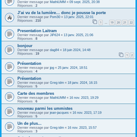
Dernier message par
MathiUMM
«
09 sept. 2025, 20:38
Réponses :
2
J’ai vu de la lumière… donc je pousse la porte
Dernier message par
Pom30
«
13 janv. 2025, 22:01
Réponses :
210
1
19
20
21
22
…
Presentation Laitram
Dernier message par
JiPé24
«
13 janv. 2025, 21:06
Réponses :
8
bonjour
Dernier message par
dag84
«
18 juin 2024, 14:48
Réponses :
19
1
2
Présentation
Dernier message par
jpg
«
25 janv. 2024, 18:51
Réponses :
4
Présentation
Dernier message par
Greg tdm
«
18 janv. 2024, 16:15
Réponses :
5
Carte des membres
Dernier message par
MathiUMM
«
16 nov. 2023, 19:29
Réponses :
6
nouveau parmi les ummistes
Dernier message par
jean-jacques
«
16 nov. 2023, 17:19
Réponses :
5
Un de plus...
Dernier message par
Greg tdm
«
16 nov. 2023, 15:57
Réponses :
3