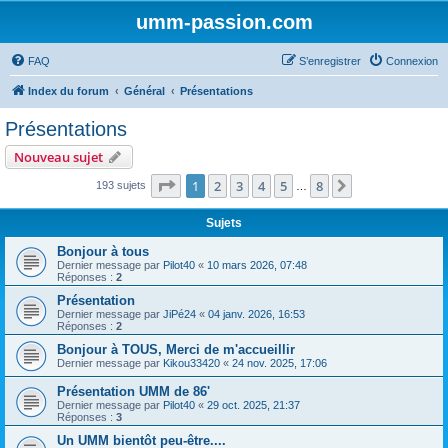
umm-passion.com
FAQ
S’enregistrer
Connexion
Index du forum
Général
Présentations
Présentations
Nouveau sujet
Page
1
sur
8
1
2
3
4
5
8
Suivante
193 sujets
…
Sujets
Bonjour à tous
Dernier message par
Pilot40
«
10 mars 2026, 07:48
Réponses :
2
Présentation
Dernier message par
JiPé24
«
04 janv. 2026, 16:53
Réponses :
2
Bonjour à TOUS, Merci de m'accueillir
Dernier message par
Kikou33420
«
24 nov. 2025, 17:06
Présentation UMM de 86'
Dernier message par
Pilot40
«
29 oct. 2025, 21:37
Réponses :
3
Un UMM bientôt peu-être....