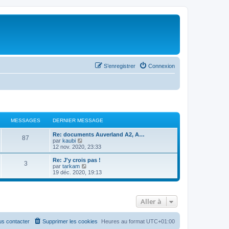
S’enregistrer
Connexion
MESSAGES
DERNIER MESSAGE
Re: documents Auverland A2, A…
87
V
par
kaubi
o
12 nov. 2020, 23:33
i
r
Re: J'y crois pas !
3
l
V
par
tarkam
e
o
19 déc. 2020, 19:13
d
i
e
r
r
l
n
e
Aller à
i
d
e
e
r
r
m
n
s contacter
Supprimer les cookies
Heures au format
UTC+01:00
e
i