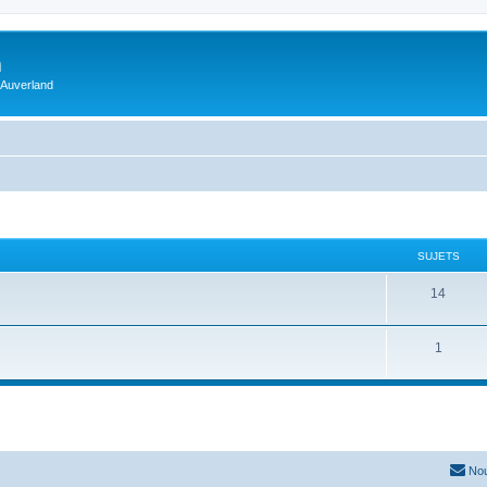
m
 Auverland
SUJETS
14
1
Nou