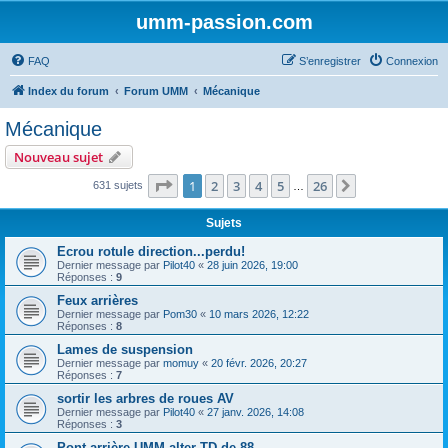
umm-passion.com
FAQ
S’enregistrer
Connexion
Index du forum
Forum UMM
Mécanique
Mécanique
Nouveau sujet
Page
1
sur
26
1
2
3
4
5
26
Suivante
631 sujets
…
Sujets
Ecrou rotule direction...perdu!
Dernier message par
Pilot40
«
28 juin 2026, 19:00
Réponses :
9
Feux arrières
Dernier message par
Pom30
«
10 mars 2026, 12:22
Réponses :
8
Lames de suspension
Dernier message par
momuy
«
20 févr. 2026, 20:27
Réponses :
7
sortir les arbres de roues AV
Dernier message par
Pilot40
«
27 janv. 2026, 14:08
Réponses :
3
Pont arrière UMM alter TD de 88