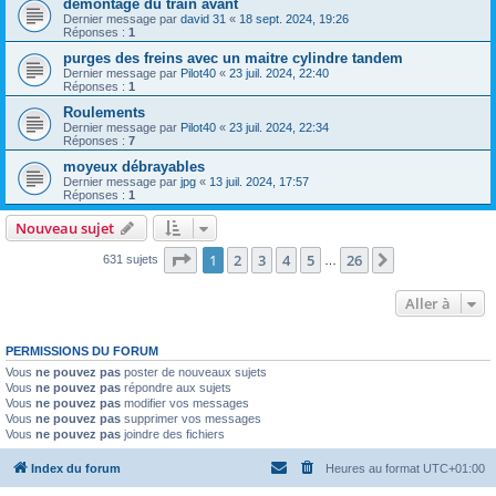
demontage du train avant
Dernier message par
david 31
«
18 sept. 2024, 19:26
Réponses :
1
purges des freins avec un maitre cylindre tandem
Dernier message par
Pilot40
«
23 juil. 2024, 22:40
Réponses :
1
Roulements
Dernier message par
Pilot40
«
23 juil. 2024, 22:34
Réponses :
7
moyeux débrayables
Dernier message par
jpg
«
13 juil. 2024, 17:57
Réponses :
1
Nouveau sujet
Page
1
sur
26
1
2
3
4
5
26
Suivante
631 sujets
…
Aller à
PERMISSIONS DU FORUM
Vous
ne pouvez pas
poster de nouveaux sujets
Vous
ne pouvez pas
répondre aux sujets
Vous
ne pouvez pas
modifier vos messages
Vous
ne pouvez pas
supprimer vos messages
Vous
ne pouvez pas
joindre des fichiers
Index du forum
Heures au format
UTC+01:00