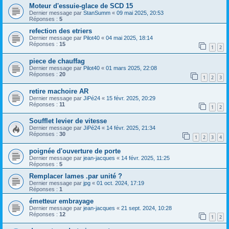
Moteur d'essuie-glace de SCD 15
Dernier message par
StanSumm
«
09 mai 2025, 20:53
Réponses :
5
refection des etriers
Dernier message par
Pilot40
«
04 mai 2025, 18:14
Réponses :
15
1
2
piece de chauffag
Dernier message par
Pilot40
«
01 mars 2025, 22:08
Réponses :
20
1
2
3
retire machoire AR
Dernier message par
JiPé24
«
15 févr. 2025, 20:29
Réponses :
11
1
2
Soufflet levier de vitesse
Dernier message par
JiPé24
«
14 févr. 2025, 21:34
Réponses :
30
1
2
3
4
poignée d'ouverture de porte
Dernier message par
jean-jacques
«
14 févr. 2025, 11:25
Réponses :
5
Remplacer lames .par unité ?
Dernier message par
jpg
«
01 oct. 2024, 17:19
Réponses :
1
émetteur embrayage
Dernier message par
jean-jacques
«
21 sept. 2024, 10:28
Réponses :
12
1
2