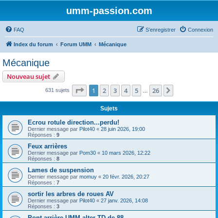
umm-passion.com
FAQ
S’enregistrer
Connexion
Index du forum
Forum UMM
Mécanique
Mécanique
Nouveau sujet
Page
1
sur
26
1
2
3
4
5
26
Suivante
631 sujets
…
Sujets
Ecrou rotule direction...perdu!
Dernier message par
Pilot40
«
28 juin 2026, 19:00
Réponses :
9
Feux arrières
Dernier message par
Pom30
«
10 mars 2026, 12:22
Réponses :
8
Lames de suspension
Dernier message par
momuy
«
20 févr. 2026, 20:27
Réponses :
7
sortir les arbres de roues AV
Dernier message par
Pilot40
«
27 janv. 2026, 14:08
Réponses :
3
Pont arrière UMM alter TD de 88