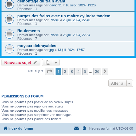
demontage du train avant
Dernier message par
david 31
«
18 sept. 2024, 19:26
Réponses :
1
purges des freins avec un maitre cylindre tandem
Dernier message par
Pilot40
«
23 juil. 2024, 22:40
Réponses :
1
Roulements
Dernier message par
Pilot40
«
23 juil. 2024, 22:34
Réponses :
7
moyeux débrayables
Dernier message par
jpg
«
13 juil. 2024, 17:57
Réponses :
1
Nouveau sujet
Page
1
sur
26
1
2
3
4
5
26
Suivante
631 sujets
…
Aller à
PERMISSIONS DU FORUM
Vous
ne pouvez pas
poster de nouveaux sujets
Vous
ne pouvez pas
répondre aux sujets
Vous
ne pouvez pas
modifier vos messages
Vous
ne pouvez pas
supprimer vos messages
Vous
ne pouvez pas
joindre des fichiers
Index du forum
Heures au format
UTC+01:00