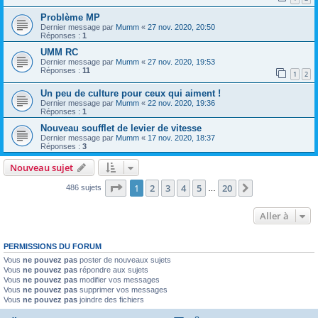
Problème MP
Dernier message par
Mumm
«
27 nov. 2020, 20:50
Réponses :
1
UMM RC
Dernier message par
Mumm
«
27 nov. 2020, 19:53
Réponses :
11
1
2
Un peu de culture pour ceux qui aiment !
Dernier message par
Mumm
«
22 nov. 2020, 19:36
Réponses :
1
Nouveau soufflet de levier de vitesse
Dernier message par
Mumm
«
17 nov. 2020, 18:37
Réponses :
3
Nouveau sujet
Page
1
sur
20
1
2
3
4
5
20
Suivante
486 sujets
…
Aller à
PERMISSIONS DU FORUM
Vous
ne pouvez pas
poster de nouveaux sujets
Vous
ne pouvez pas
répondre aux sujets
Vous
ne pouvez pas
modifier vos messages
Vous
ne pouvez pas
supprimer vos messages
Vous
ne pouvez pas
joindre des fichiers