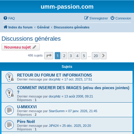
umm-passion.com
FAQ
S’enregistrer
Connexion
Index du forum
Général
Discussions générales
Discussions générales
Nouveau sujet
Page
1
sur
20
1
2
3
4
5
20
Suivante
486 sujets
…
Sujets
RETOUR DU FORUM ET INFORMATIONS
Dernier message par
docphilz
«
17 oct. 2023, 17:51
COMMENT INSERER DES IMAGES (et/ou des pieces jointes)
?
Dernier message par
docphilz
«
13 août 2008, 09:21
Réponses :
1
U-MMXXVI
Dernier message par
StanSumm
«
07 janv. 2026, 21:45
Réponses :
2
Père Noël
Dernier message par
JiPé24
«
25 déc. 2025, 20:20
Réponses :
1