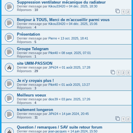
Suppression ventilateur mécanique du radiateur
Dernier message par
Kikou33420
«
04 déc. 2025, 18:30
Réponses :
10
1
2
Bonjour à TOUS, Merci de m'accueillir parmi vous
Dernier message par
Kikou33420
«
04 déc. 2025, 15:06
Réponses :
4
Présentation
Dernier message par
Pierre
«
13 oct. 2025, 18:41
Réponses :
5
Groupe Telegram
Dernier message par
Pilot40
«
08 sept. 2025, 07:01
Réponses :
1
site UMM-PASSION
Dernier message par
JiPé24
«
01 août 2025, 17:28
Réponses :
29
1
2
3
Je n'y croyais plus !
Dernier message par
Pilot40
«
01 août 2025, 13:27
Réponses :
3
Meilleurs voeux
Dernier message par
dios39
«
03 janv. 2025, 17:26
Réponses :
4
traitement longeron
Dernier message par
JiPé24
«
14 juin 2024, 20:45
Réponses :
11
1
2
Question / remarques / SAV suite retour forum
Dernier message par
jean-jacques
«
14 juin 2024, 15:50