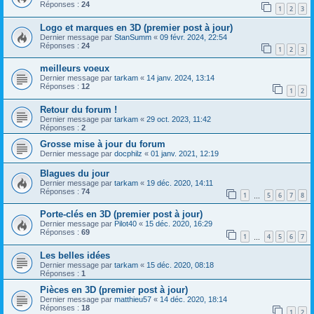
Réponses :
24
1
2
3
Logo et marques en 3D (premier post à jour)
Dernier message par
StanSumm
«
09 févr. 2024, 22:54
Réponses :
24
1
2
3
meilleurs voeux
Dernier message par
tarkam
«
14 janv. 2024, 13:14
Réponses :
12
1
2
Retour du forum !
Dernier message par
tarkam
«
29 oct. 2023, 11:42
Réponses :
2
Grosse mise à jour du forum
Dernier message par
docphilz
«
01 janv. 2021, 12:19
Blagues du jour
Dernier message par
tarkam
«
19 déc. 2020, 14:11
Réponses :
74
1
5
6
7
8
…
Porte-clés en 3D (premier post à jour)
Dernier message par
Pilot40
«
15 déc. 2020, 16:29
Réponses :
69
1
4
5
6
7
…
Les belles idées
Dernier message par
tarkam
«
15 déc. 2020, 08:18
Réponses :
1
Pièces en 3D (premier post à jour)
Dernier message par
matthieu57
«
14 déc. 2020, 18:14
Réponses :
18
1
2