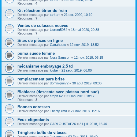
Réponses :
4
Kit réfection étrier de frein
Dernier message par
tarkam
«
21 oct. 2020, 10:19
Réponses :
7
Ventes de culasses neuves
Dernier message par
laurent5064
«
18 mai 2020, 20:38
Réponses :
7
Sites de pièces en ligne
Dernier message par
Cacahuete
«
12 nov. 2019, 13:52
puma suede femme
Dernier message par
Nora Samson
«
12 nov. 2019, 08:15
mécanisme embrayage 2.5 td
Dernier message par
loube
«
21 sept. 2019, 06:00
remplacement pare brise
Dernier message par
dominique72
«
30 août 2019, 09:36
Blablacar (descente avec plateau nord sud)
Dernier message par
steph 62
«
31 mai 2019, 18:17
Réponses :
3
Bonnes adresses
Dernier message par
Therry-rmd
«
27 nov. 2018, 15:16
Feux clignotants
Dernier message par
CARLGUSTAF26
«
31 juil. 2018, 16:40
Tringlerie boîte de vitesse.
Dernier message par
Jazanova
«
02 févr. 2018, 10:40