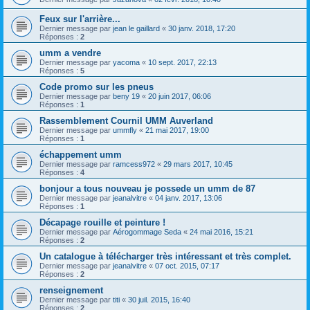
Feux sur l'arrière...
Dernier message par
jean le gaillard
«
30 janv. 2018, 17:20
Réponses :
2
umm a vendre
Dernier message par
yacoma
«
10 sept. 2017, 22:13
Réponses :
5
Code promo sur les pneus
Dernier message par
beny 19
«
20 juin 2017, 06:06
Réponses :
1
Rassemblement Cournil UMM Auverland
Dernier message par
ummfly
«
21 mai 2017, 19:00
Réponses :
1
échappement umm
Dernier message par
ramcess972
«
29 mars 2017, 10:45
Réponses :
4
bonjour a tous nouveau je possede un umm de 87
Dernier message par
jeanalvitre
«
04 janv. 2017, 13:06
Réponses :
1
Décapage rouille et peinture !
Dernier message par
Aérogommage Seda
«
24 mai 2016, 15:21
Réponses :
2
Un catalogue à télécharger très intéressant et très complet.
Dernier message par
jeanalvitre
«
07 oct. 2015, 07:17
Réponses :
2
renseignement
Dernier message par
titi
«
30 juil. 2015, 16:40
Réponses :
2