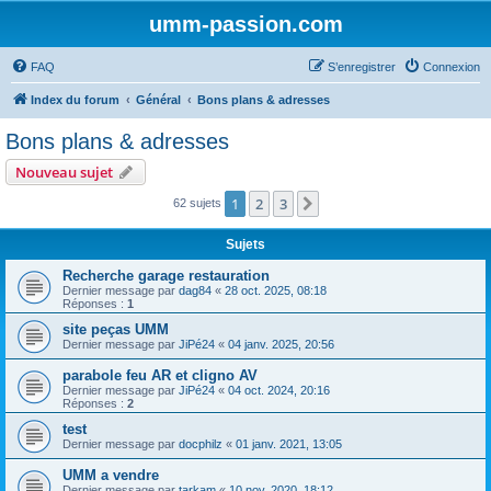
umm-passion.com
FAQ
S’enregistrer
Connexion
Index du forum
Général
Bons plans & adresses
Bons plans & adresses
Nouveau sujet
1
2
3
Suivante
62 sujets
Sujets
Recherche garage restauration
Dernier message par
dag84
«
28 oct. 2025, 08:18
Réponses :
1
site peças UMM
Dernier message par
JiPé24
«
04 janv. 2025, 20:56
parabole feu AR et cligno AV
Dernier message par
JiPé24
«
04 oct. 2024, 20:16
Réponses :
2
test
Dernier message par
docphilz
«
01 janv. 2021, 13:05
UMM a vendre
Dernier message par
tarkam
«
10 nov. 2020, 18:12