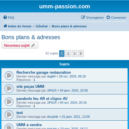
umm-passion.com
FAQ
S’enregistrer
Connexion
Index du forum
Général
Bons plans & adresses
Bons plans & adresses
Nouveau sujet
1
2
3
Suivante
62 sujets
Sujets
Recherche garage restauration
Dernier message par
dag84
«
28 oct. 2025, 08:18
Réponses :
1
site peças UMM
Dernier message par
JiPé24
«
04 janv. 2025, 20:56
parabole feu AR et cligno AV
Dernier message par
JiPé24
«
04 oct. 2024, 20:16
Réponses :
2
test
Dernier message par
docphilz
«
01 janv. 2021, 13:05
UMM a vendre
Dernier message par
tarkam
«
10 nov. 2020, 18:12