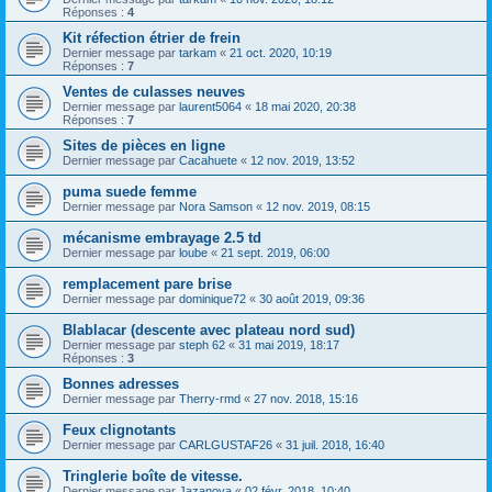
Réponses :
4
Kit réfection étrier de frein
Dernier message par
tarkam
«
21 oct. 2020, 10:19
Réponses :
7
Ventes de culasses neuves
Dernier message par
laurent5064
«
18 mai 2020, 20:38
Réponses :
7
Sites de pièces en ligne
Dernier message par
Cacahuete
«
12 nov. 2019, 13:52
puma suede femme
Dernier message par
Nora Samson
«
12 nov. 2019, 08:15
mécanisme embrayage 2.5 td
Dernier message par
loube
«
21 sept. 2019, 06:00
remplacement pare brise
Dernier message par
dominique72
«
30 août 2019, 09:36
Blablacar (descente avec plateau nord sud)
Dernier message par
steph 62
«
31 mai 2019, 18:17
Réponses :
3
Bonnes adresses
Dernier message par
Therry-rmd
«
27 nov. 2018, 15:16
Feux clignotants
Dernier message par
CARLGUSTAF26
«
31 juil. 2018, 16:40
Tringlerie boîte de vitesse.
Dernier message par
Jazanova
«
02 févr. 2018, 10:40