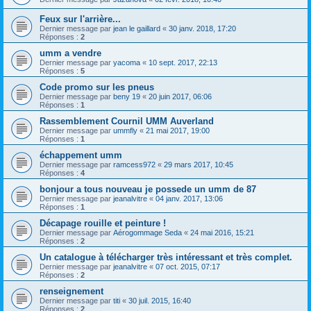
Feux sur l'arrière...
Dernier message par
jean le gaillard
«
30 janv. 2018, 17:20
Réponses :
2
umm a vendre
Dernier message par
yacoma
«
10 sept. 2017, 22:13
Réponses :
5
Code promo sur les pneus
Dernier message par
beny 19
«
20 juin 2017, 06:06
Réponses :
1
Rassemblement Cournil UMM Auverland
Dernier message par
ummfly
«
21 mai 2017, 19:00
Réponses :
1
échappement umm
Dernier message par
ramcess972
«
29 mars 2017, 10:45
Réponses :
4
bonjour a tous nouveau je possede un umm de 87
Dernier message par
jeanalvitre
«
04 janv. 2017, 13:06
Réponses :
1
Décapage rouille et peinture !
Dernier message par
Aérogommage Seda
«
24 mai 2016, 15:21
Réponses :
2
Un catalogue à télécharger très intéressant et très complet.
Dernier message par
jeanalvitre
«
07 oct. 2015, 07:17
Réponses :
2
renseignement
Dernier message par
titi
«
30 juil. 2015, 16:40
Réponses :
2