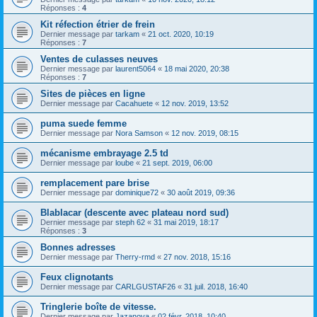
Réponses :
4
Kit réfection étrier de frein
Dernier message par
tarkam
«
21 oct. 2020, 10:19
Réponses :
7
Ventes de culasses neuves
Dernier message par
laurent5064
«
18 mai 2020, 20:38
Réponses :
7
Sites de pièces en ligne
Dernier message par
Cacahuete
«
12 nov. 2019, 13:52
puma suede femme
Dernier message par
Nora Samson
«
12 nov. 2019, 08:15
mécanisme embrayage 2.5 td
Dernier message par
loube
«
21 sept. 2019, 06:00
remplacement pare brise
Dernier message par
dominique72
«
30 août 2019, 09:36
Blablacar (descente avec plateau nord sud)
Dernier message par
steph 62
«
31 mai 2019, 18:17
Réponses :
3
Bonnes adresses
Dernier message par
Therry-rmd
«
27 nov. 2018, 15:16
Feux clignotants
Dernier message par
CARLGUSTAF26
«
31 juil. 2018, 16:40
Tringlerie boîte de vitesse.
Dernier message par
Jazanova
«
02 févr. 2018, 10:40