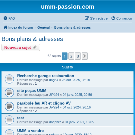
umm-passion.com
FAQ
S’enregistrer
Connexion
Index du forum
Général
Bons plans & adresses
Bons plans & adresses
Nouveau sujet
1
2
3
Suivante
62 sujets
Sujets
Recherche garage restauration
Dernier message par
dag84
«
28 oct. 2025, 08:18
Réponses :
1
site peças UMM
Dernier message par
JiPé24
«
04 janv. 2025, 20:56
parabole feu AR et cligno AV
Dernier message par
JiPé24
«
04 oct. 2024, 20:16
Réponses :
2
test
Dernier message par
docphilz
«
01 janv. 2021, 13:05
UMM a vendre
Dernier message par
tarkam
«
10 nov. 2020, 18:12