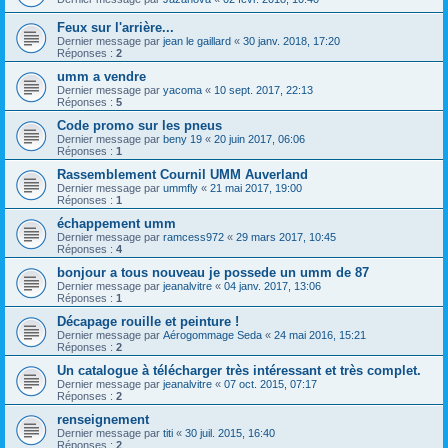
Feux sur l'arrière...
Dernier message par
jean le gaillard
«
30 janv. 2018, 17:20
Réponses :
2
umm a vendre
Dernier message par
yacoma
«
10 sept. 2017, 22:13
Réponses :
5
Code promo sur les pneus
Dernier message par
beny 19
«
20 juin 2017, 06:06
Réponses :
1
Rassemblement Cournil UMM Auverland
Dernier message par
ummfly
«
21 mai 2017, 19:00
Réponses :
1
échappement umm
Dernier message par
ramcess972
«
29 mars 2017, 10:45
Réponses :
4
bonjour a tous nouveau je possede un umm de 87
Dernier message par
jeanalvitre
«
04 janv. 2017, 13:06
Réponses :
1
Décapage rouille et peinture !
Dernier message par
Aérogommage Seda
«
24 mai 2016, 15:21
Réponses :
2
Un catalogue à télécharger très intéressant et très complet.
Dernier message par
jeanalvitre
«
07 oct. 2015, 07:17
Réponses :
2
renseignement
Dernier message par
titi
«
30 juil. 2015, 16:40
Réponses :
2