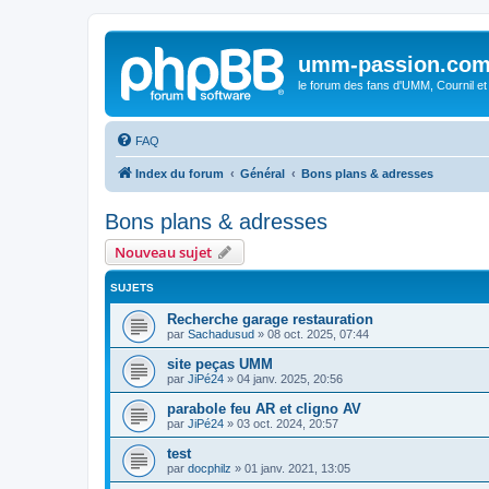
umm-passion.co
le forum des fans d'UMM, Cournil et
FAQ
Index du forum
Général
Bons plans & adresses
Bons plans & adresses
Nouveau sujet
SUJETS
Recherche garage restauration
par
Sachadusud
»
08 oct. 2025, 07:44
site peças UMM
par
JiPé24
»
04 janv. 2025, 20:56
parabole feu AR et cligno AV
par
JiPé24
»
03 oct. 2024, 20:57
test
par
docphilz
»
01 janv. 2021, 13:05