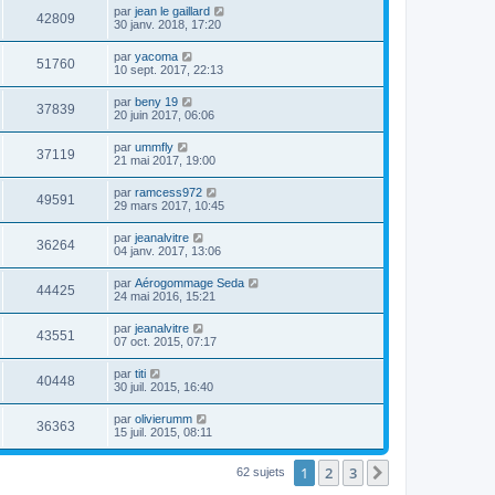
par
jean le gaillard
42809
30 janv. 2018, 17:20
par
yacoma
51760
10 sept. 2017, 22:13
par
beny 19
37839
20 juin 2017, 06:06
par
ummfly
37119
21 mai 2017, 19:00
par
ramcess972
49591
29 mars 2017, 10:45
par
jeanalvitre
36264
04 janv. 2017, 13:06
par
Aérogommage Seda
44425
24 mai 2016, 15:21
par
jeanalvitre
43551
07 oct. 2015, 07:17
par
titi
40448
30 juil. 2015, 16:40
par
olivierumm
36363
15 juil. 2015, 08:11
1
2
3
Suivante
62 sujets