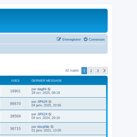
S’enregistrer
Connexion
1
2
3
Suivante
62 sujets
VUES
DERNIER MESSAGE
par
dag84
18901
28 oct. 2025, 08:18
par
JiPé24
86670
04 janv. 2025, 20:56
par
JiPé24
38568
04 oct. 2024, 20:16
par
docphilz
36715
01 janv. 2021, 13:05