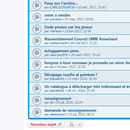
Feux sur l'arrière...
par
CARLGUSTAF26
»
10 déc. 2017, 23:43
umm a vendre
par
yacoma
»
07 sept. 2017, 09:52
Code promo sur les pneus
par
Yamana
»
13 juin 2017, 12:45
Rassemblement Cournil UMM Auverland
par
cantacournil
»
16 mai 2017, 11:25
échappement umm
par
ramcess972
»
26 mars 2017, 20:42
bonjour a tous nouveau je possede un umm de
par
luc
»
04 janv. 2017, 11:59
Décapage rouille et peinture !
par
jeanalvitre
»
13 mars 2016, 15:43
Un catalogue à télécharger très intéressant et t
par
jeanalvitre
»
06 oct. 2015, 21:49
renseignement
par
titi
»
29 juil. 2015, 15:24
demande de renseignements
par
olivierumm
»
15 juil. 2015, 08:11
Nouveau sujet