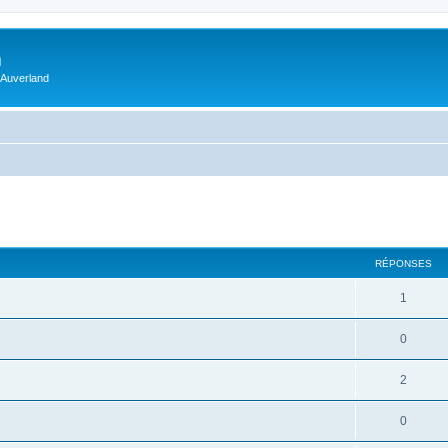
m
 Auverland
RÉPONSES
1
0
2
0