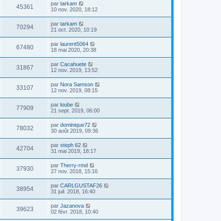
par
tarkam
45361
10 nov. 2020, 18:12
par
tarkam
70294
21 oct. 2020, 10:19
par
laurent5064
67480
18 mai 2020, 20:38
par
Cacahuete
31867
12 nov. 2019, 13:52
par
Nora Samson
33107
12 nov. 2019, 08:15
par
loube
77909
21 sept. 2019, 06:00
par
dominique72
78032
30 août 2019, 09:36
par
steph 62
42704
31 mai 2019, 18:17
par
Therry-rmd
37930
27 nov. 2018, 15:16
par
CARLGUSTAF26
38954
31 juil. 2018, 16:40
par
Jazanova
39623
02 févr. 2018, 10:40