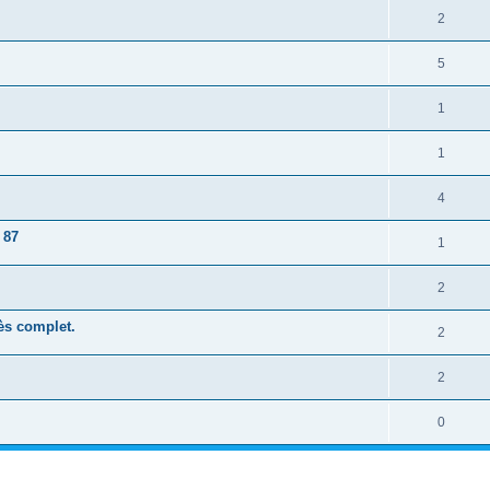
2
5
1
1
4
 87
1
2
rès complet.
2
2
0