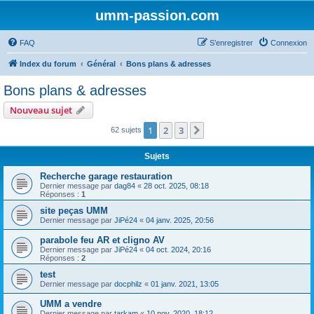
umm-passion.com
FAQ
S’enregistrer
Connexion
Index du forum
Général
Bons plans & adresses
Bons plans & adresses
Nouveau sujet
1
2
3
Suivante
62 sujets
Sujets
Recherche garage restauration
Dernier message par
dag84
«
28 oct. 2025, 08:18
Réponses :
1
site peças UMM
Dernier message par
JiPé24
«
04 janv. 2025, 20:56
parabole feu AR et cligno AV
Dernier message par
JiPé24
«
04 oct. 2024, 20:16
Réponses :
2
test
Dernier message par
docphilz
«
01 janv. 2021, 13:05
UMM a vendre
Dernier message par
tarkam
«
10 nov. 2020, 18:12