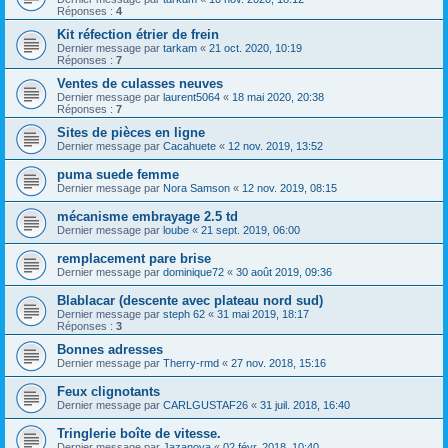
Réponses :
4
Kit réfection étrier de frein
Dernier message par
tarkam
«
21 oct. 2020, 10:19
Réponses :
7
Ventes de culasses neuves
Dernier message par
laurent5064
«
18 mai 2020, 20:38
Réponses :
7
Sites de pièces en ligne
Dernier message par
Cacahuete
«
12 nov. 2019, 13:52
puma suede femme
Dernier message par
Nora Samson
«
12 nov. 2019, 08:15
mécanisme embrayage 2.5 td
Dernier message par
loube
«
21 sept. 2019, 06:00
remplacement pare brise
Dernier message par
dominique72
«
30 août 2019, 09:36
Blablacar (descente avec plateau nord sud)
Dernier message par
steph 62
«
31 mai 2019, 18:17
Réponses :
3
Bonnes adresses
Dernier message par
Therry-rmd
«
27 nov. 2018, 15:16
Feux clignotants
Dernier message par
CARLGUSTAF26
«
31 juil. 2018, 16:40
Tringlerie boîte de vitesse.
Dernier message par
Jazanova
«
02 févr. 2018, 10:40