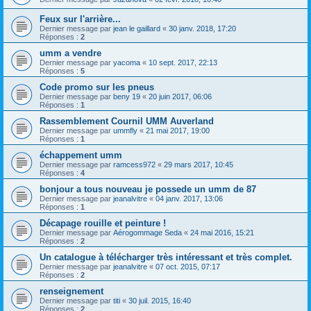
Feux sur l'arrière...
Dernier message par
jean le gaillard
«
30 janv. 2018, 17:20
Réponses :
2
umm a vendre
Dernier message par
yacoma
«
10 sept. 2017, 22:13
Réponses :
5
Code promo sur les pneus
Dernier message par
beny 19
«
20 juin 2017, 06:06
Réponses :
1
Rassemblement Cournil UMM Auverland
Dernier message par
ummfly
«
21 mai 2017, 19:00
Réponses :
1
échappement umm
Dernier message par
ramcess972
«
29 mars 2017, 10:45
Réponses :
4
bonjour a tous nouveau je possede un umm de 87
Dernier message par
jeanalvitre
«
04 janv. 2017, 13:06
Réponses :
1
Décapage rouille et peinture !
Dernier message par
Aérogommage Seda
«
24 mai 2016, 15:21
Réponses :
2
Un catalogue à télécharger très intéressant et très complet.
Dernier message par
jeanalvitre
«
07 oct. 2015, 07:17
Réponses :
2
renseignement
Dernier message par
titi
«
30 juil. 2015, 16:40
Réponses :
2