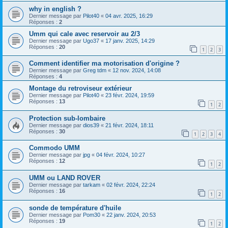
why in english ?
Dernier message par
Pilot40
«
04 avr. 2025, 16:29
Réponses :
2
Umm qui cale avec reservoir au 2/3
Dernier message par
Ugo37
«
17 janv. 2025, 14:29
Réponses :
20
1
2
3
Comment identifier ma motorisation d'origine ?
Dernier message par
Greg tdm
«
12 nov. 2024, 14:08
Réponses :
4
Montage du retroviseur extérieur
Dernier message par
Pilot40
«
23 févr. 2024, 19:59
Réponses :
13
1
2
Protection sub-lombaire
Dernier message par
dios39
«
21 févr. 2024, 18:11
Réponses :
30
1
2
3
4
Commodo UMM
Dernier message par
jpg
«
04 févr. 2024, 10:27
Réponses :
12
1
2
UMM ou LAND ROVER
Dernier message par
tarkam
«
02 févr. 2024, 22:24
Réponses :
16
1
2
sonde de température d'huile
Dernier message par
Pom30
«
22 janv. 2024, 20:53
Réponses :
19
1
2