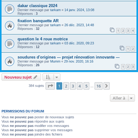
dakar classique 2024
Dernier message par
tarkam
«
14 janv. 2024, 13:08
Réponses :
3
fixation banquette AR
Dernier message par
tarkam
«
26 déc. 2023, 14:48
Réponses :
32
1
2
3
4
question le 4 roue motrice
Dernier message par
tarkam
«
03 déc. 2020, 09:23
Réponses :
12
1
2
soudures d'origines --- projet rénovation innovante ---
Dernier message par
Mumm
«
29 nov. 2020, 16:16
Réponses :
26
1
2
3
Nouveau sujet
Page
1
sur
16
1
2
3
4
5
16
Suivante
384 sujets
…
Aller à
PERMISSIONS DU FORUM
Vous
ne pouvez pas
poster de nouveaux sujets
Vous
ne pouvez pas
répondre aux sujets
Vous
ne pouvez pas
modifier vos messages
Vous
ne pouvez pas
supprimer vos messages
Vous
ne pouvez pas
joindre des fichiers