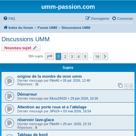
umm-passion.com
FAQ
S’enregistrer
Connexion
Index du forum
Forum UMM
Discussions UMM
Discussions UMM
Nouveau sujet
Page
1
sur
16
1
2
3
4
5
16
Suivante
384 sujets
…
Sujets
origine de la montre de mon umm
Dernier message par
Pilot40
«
05 juil. 2026, 12:48
Réponses :
11
1
2
Démarreur
Dernier message par
Kikou33420
«
29 juin 2026, 10:26
Attention au porte roue et a l'attelage
Dernier message par
JiPé24
«
03 mai 2026, 16:54
réservoir lave-glace
Dernier message par
Pilot40
«
29 avr. 2026, 22:19
Réponses :
8
Tableau de bord