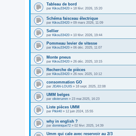
Tableau de bord
par
Kikou33420
»
18 févr. 2026, 15:20
Schéma faisceau électrique
par
Kikou33420
»
09 mars 2026, 11:09
Sellier
par
Kikou33420
»
10 févr. 2026, 19:44
Pommeau levier de vitesse
par
Kikou33420
»
06 déc. 2025, 11:07
Monte pneus
par
Kikou33420
»
26 déc. 2025, 10:15
Recherche de pièces
par
Kikou33420
»
26 nov. 2025, 10:12
consommation GO
par
JEAN-LOUIS
»
18 sept. 2025, 22:08
UMM belges
par
olivierumm
»
23 mai 2025, 16:23
Liste pièces UMM
par
Pilot40
»
12 juin 2024, 15:55
why in english ?
par
dominique72
»
02 févr. 2025, 14:39
Umm qui cale avec reservoir au 2/3