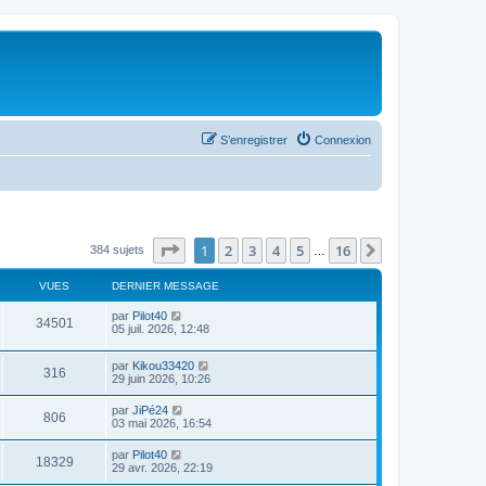
S’enregistrer
Connexion
Page
1
sur
16
1
2
3
4
5
16
Suivante
384 sujets
…
VUES
DERNIER MESSAGE
par
Pilot40
34501
05 juil. 2026, 12:48
par
Kikou33420
316
29 juin 2026, 10:26
par
JiPé24
806
03 mai 2026, 16:54
par
Pilot40
18329
29 avr. 2026, 22:19