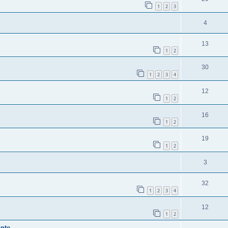
1
2
3
?
4
13
1
2
30
1
2
3
4
12
1
2
16
1
2
19
1
2
3
32
1
2
3
4
12
1
2
te ---