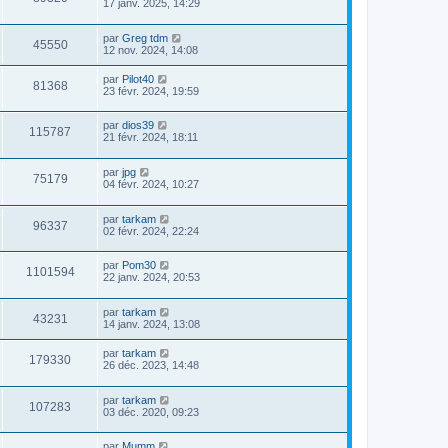
17 janv. 2025, 14:29
par
Greg tdm
45550
12 nov. 2024, 14:08
par
Pilot40
81368
23 févr. 2024, 19:59
par
dios39
115787
21 févr. 2024, 18:11
par
jpg
75179
04 févr. 2024, 10:27
par
tarkam
96337
02 févr. 2024, 22:24
par
Pom30
1101594
22 janv. 2024, 20:53
par
tarkam
43231
14 janv. 2024, 13:08
par
tarkam
179330
26 déc. 2023, 14:48
par
tarkam
107283
03 déc. 2020, 09:23
par
Mumm