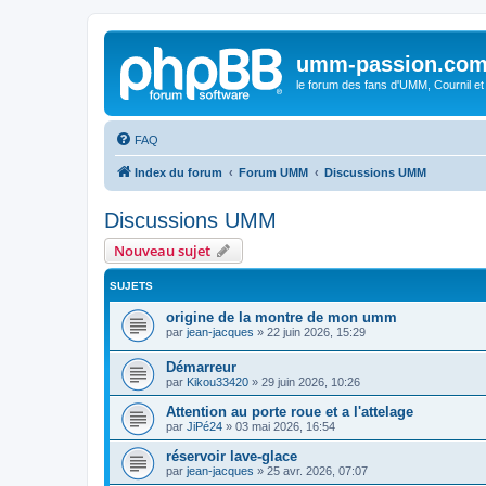
umm-passion.co
le forum des fans d'UMM, Cournil et
FAQ
Index du forum
Forum UMM
Discussions UMM
Discussions UMM
Nouveau sujet
SUJETS
origine de la montre de mon umm
par
jean-jacques
»
22 juin 2026, 15:29
Démarreur
par
Kikou33420
»
29 juin 2026, 10:26
Attention au porte roue et a l'attelage
par
JiPé24
»
03 mai 2026, 16:54
réservoir lave-glace
par
jean-jacques
»
25 avr. 2026, 07:07