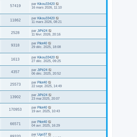
par
Kikou33420
57419
16 mars 2026, 11:10
par
Kikou33420
11862
11 mars 2026, 08:21
par
JiPé24
2528
11 févr. 2026, 20:16
par
Pilot40
9318
29 déc. 2025, 18:08
par
Kikou33420
1613
27 déc. 2025, 09:25
par
JiPé24
4357
06 déc. 2025, 20:52
par
Pilot40
25573
22 sept. 2025, 14:49
par
JiPé24
13902
23 mai 2025, 20:07
par
Pilot40
170953
19 avr. 2025, 10:43
par
Pilot40
66571
04 avr. 2025, 16:29
par
Ugo37
89320