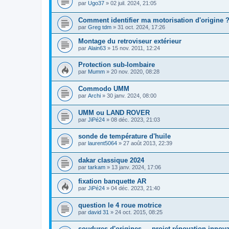
par
Ugo37
»
02 juil. 2024, 21:05
Comment identifier ma motorisation d'origine 
par
Greg tdm
»
31 oct. 2024, 17:26
Montage du retroviseur extérieur
par
Alain63
»
15 nov. 2011, 12:24
Protection sub-lombaire
par
Mumm
»
20 nov. 2020, 08:28
Commodo UMM
par
Archi
»
30 janv. 2024, 08:00
UMM ou LAND ROVER
par
JiPé24
»
08 déc. 2023, 21:03
sonde de température d'huile
par
laurent5064
»
27 août 2013, 22:39
dakar classique 2024
par
tarkam
»
13 janv. 2024, 17:06
fixation banquette AR
par
JiPé24
»
04 déc. 2023, 21:40
question le 4 roue motrice
par
david 31
»
24 oct. 2015, 08:25
soudures d'origines --- projet rénovation innovan