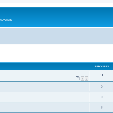
m
 Auverland
RÉPONSES
11
1
2
0
0
8