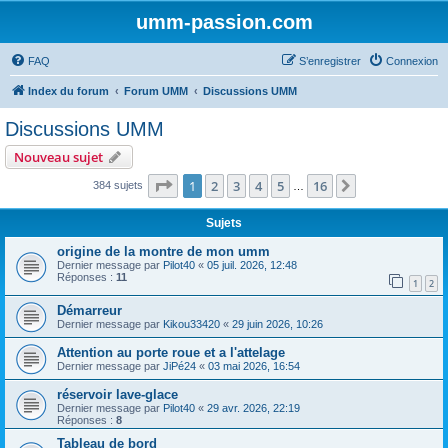
umm-passion.com
FAQ
S’enregistrer
Connexion
Index du forum
Forum UMM
Discussions UMM
Discussions UMM
Nouveau sujet
Page
1
sur
16
1
2
3
4
5
16
Suivante
384 sujets
…
Sujets
origine de la montre de mon umm
Dernier message par
Pilot40
«
05 juil. 2026, 12:48
Réponses :
11
1
2
Démarreur
Dernier message par
Kikou33420
«
29 juin 2026, 10:26
Attention au porte roue et a l'attelage
Dernier message par
JiPé24
«
03 mai 2026, 16:54
réservoir lave-glace
Dernier message par
Pilot40
«
29 avr. 2026, 22:19
Réponses :
8
Tableau de bord