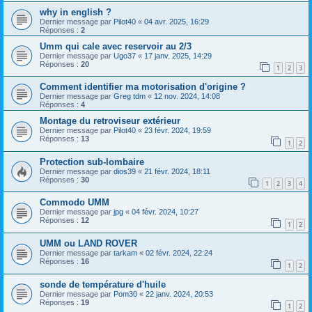
why in english ?
Dernier message par
Pilot40
«
04 avr. 2025, 16:29
Réponses :
2
Umm qui cale avec reservoir au 2/3
Dernier message par
Ugo37
«
17 janv. 2025, 14:29
Réponses :
20
1
2
3
Comment identifier ma motorisation d'origine ?
Dernier message par
Greg tdm
«
12 nov. 2024, 14:08
Réponses :
4
Montage du retroviseur extérieur
Dernier message par
Pilot40
«
23 févr. 2024, 19:59
Réponses :
13
1
2
Protection sub-lombaire
Dernier message par
dios39
«
21 févr. 2024, 18:11
Réponses :
30
1
2
3
4
Commodo UMM
Dernier message par
jpg
«
04 févr. 2024, 10:27
Réponses :
12
1
2
UMM ou LAND ROVER
Dernier message par
tarkam
«
02 févr. 2024, 22:24
Réponses :
16
1
2
sonde de température d'huile
Dernier message par
Pom30
«
22 janv. 2024, 20:53
Réponses :
19
1
2