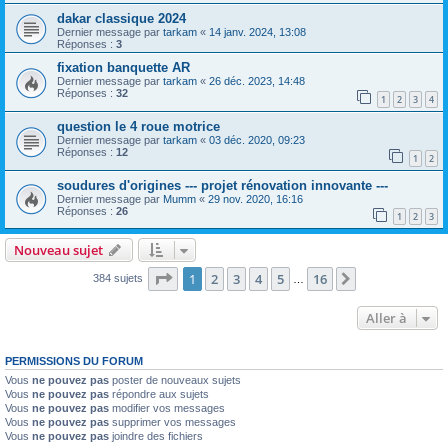
dakar classique 2024
Dernier message par
tarkam
«
14 janv. 2024, 13:08
Réponses :
3
fixation banquette AR
Dernier message par
tarkam
«
26 déc. 2023, 14:48
Réponses :
32
1
2
3
4
question le 4 roue motrice
Dernier message par
tarkam
«
03 déc. 2020, 09:23
Réponses :
12
1
2
soudures d'origines --- projet rénovation innovante ---
Dernier message par
Mumm
«
29 nov. 2020, 16:16
Réponses :
26
1
2
3
Nouveau sujet
Page
1
sur
16
1
2
3
4
5
16
Suivante
384 sujets
…
Aller à
PERMISSIONS DU FORUM
Vous
ne pouvez pas
poster de nouveaux sujets
Vous
ne pouvez pas
répondre aux sujets
Vous
ne pouvez pas
modifier vos messages
Vous
ne pouvez pas
supprimer vos messages
Vous
ne pouvez pas
joindre des fichiers