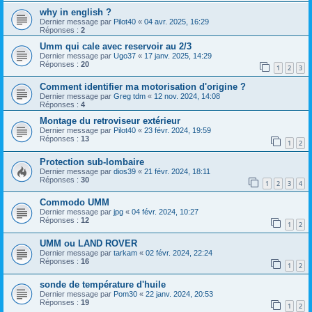
why in english ?
Dernier message par
Pilot40
«
04 avr. 2025, 16:29
Réponses :
2
Umm qui cale avec reservoir au 2/3
Dernier message par
Ugo37
«
17 janv. 2025, 14:29
Réponses :
20
1
2
3
Comment identifier ma motorisation d'origine ?
Dernier message par
Greg tdm
«
12 nov. 2024, 14:08
Réponses :
4
Montage du retroviseur extérieur
Dernier message par
Pilot40
«
23 févr. 2024, 19:59
Réponses :
13
1
2
Protection sub-lombaire
Dernier message par
dios39
«
21 févr. 2024, 18:11
Réponses :
30
1
2
3
4
Commodo UMM
Dernier message par
jpg
«
04 févr. 2024, 10:27
Réponses :
12
1
2
UMM ou LAND ROVER
Dernier message par
tarkam
«
02 févr. 2024, 22:24
Réponses :
16
1
2
sonde de température d'huile
Dernier message par
Pom30
«
22 janv. 2024, 20:53
Réponses :
19
1
2