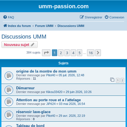
umm-passion.com
FAQ
S’enregistrer
Connexion
Index du forum
Forum UMM
Discussions UMM
Discussions UMM
Nouveau sujet
Page
1
sur
16
1
2
3
4
5
16
Suivante
384 sujets
…
Sujets
origine de la montre de mon umm
Dernier message par
Pilot40
«
05 juil. 2026, 12:48
Réponses :
11
1
2
Démarreur
Dernier message par
Kikou33420
«
29 juin 2026, 10:26
Attention au porte roue et a l'attelage
Dernier message par
JiPé24
«
03 mai 2026, 16:54
réservoir lave-glace
Dernier message par
Pilot40
«
29 avr. 2026, 22:19
Réponses :
8
Tableau de bord