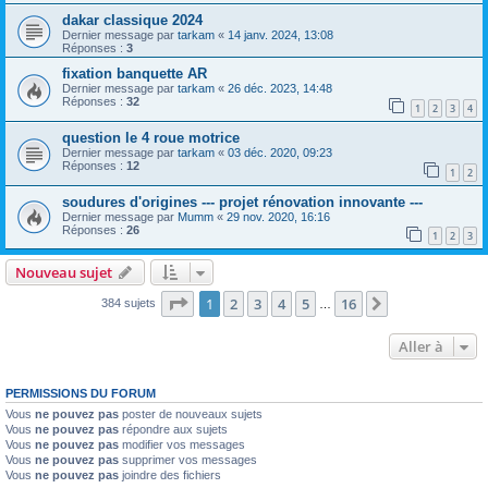
dakar classique 2024
Dernier message par
tarkam
«
14 janv. 2024, 13:08
Réponses :
3
fixation banquette AR
Dernier message par
tarkam
«
26 déc. 2023, 14:48
Réponses :
32
1
2
3
4
question le 4 roue motrice
Dernier message par
tarkam
«
03 déc. 2020, 09:23
Réponses :
12
1
2
soudures d'origines --- projet rénovation innovante ---
Dernier message par
Mumm
«
29 nov. 2020, 16:16
Réponses :
26
1
2
3
Nouveau sujet
Page
1
sur
16
1
2
3
4
5
16
Suivante
384 sujets
…
Aller à
PERMISSIONS DU FORUM
Vous
ne pouvez pas
poster de nouveaux sujets
Vous
ne pouvez pas
répondre aux sujets
Vous
ne pouvez pas
modifier vos messages
Vous
ne pouvez pas
supprimer vos messages
Vous
ne pouvez pas
joindre des fichiers