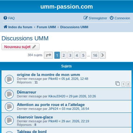
umm-passion.com
FAQ
S’enregistrer
Connexion
Index du forum
Forum UMM
Discussions UMM
Discussions UMM
Nouveau sujet
Page
1
sur
16
1
2
3
4
5
16
Suivante
384 sujets
…
Sujets
origine de la montre de mon umm
Dernier message par
Pilot40
«
05 juil. 2026, 12:48
Réponses :
11
1
2
Démarreur
Dernier message par
Kikou33420
«
29 juin 2026, 10:26
Attention au porte roue et a l'attelage
Dernier message par
JiPé24
«
03 mai 2026, 16:54
réservoir lave-glace
Dernier message par
Pilot40
«
29 avr. 2026, 22:19
Réponses :
8
Tableau de bord