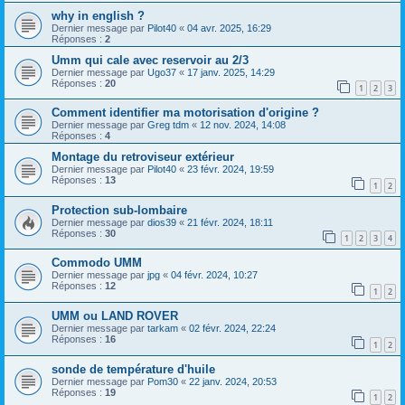
why in english ?
Dernier message par
Pilot40
«
04 avr. 2025, 16:29
Réponses :
2
Umm qui cale avec reservoir au 2/3
Dernier message par
Ugo37
«
17 janv. 2025, 14:29
Réponses :
20
1
2
3
Comment identifier ma motorisation d'origine ?
Dernier message par
Greg tdm
«
12 nov. 2024, 14:08
Réponses :
4
Montage du retroviseur extérieur
Dernier message par
Pilot40
«
23 févr. 2024, 19:59
Réponses :
13
1
2
Protection sub-lombaire
Dernier message par
dios39
«
21 févr. 2024, 18:11
Réponses :
30
1
2
3
4
Commodo UMM
Dernier message par
jpg
«
04 févr. 2024, 10:27
Réponses :
12
1
2
UMM ou LAND ROVER
Dernier message par
tarkam
«
02 févr. 2024, 22:24
Réponses :
16
1
2
sonde de température d'huile
Dernier message par
Pom30
«
22 janv. 2024, 20:53
Réponses :
19
1
2