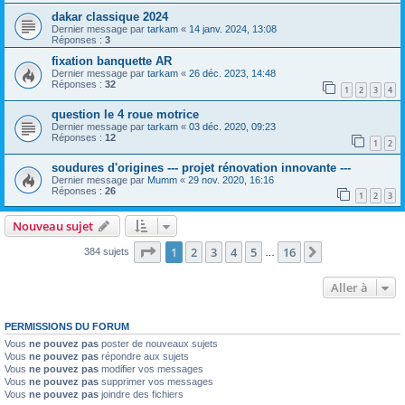
dakar classique 2024
Dernier message par
tarkam
«
14 janv. 2024, 13:08
Réponses :
3
fixation banquette AR
Dernier message par
tarkam
«
26 déc. 2023, 14:48
Réponses :
32
1
2
3
4
question le 4 roue motrice
Dernier message par
tarkam
«
03 déc. 2020, 09:23
Réponses :
12
1
2
soudures d'origines --- projet rénovation innovante ---
Dernier message par
Mumm
«
29 nov. 2020, 16:16
Réponses :
26
1
2
3
Nouveau sujet
Page
1
sur
16
1
2
3
4
5
16
Suivante
384 sujets
…
Aller à
PERMISSIONS DU FORUM
Vous
ne pouvez pas
poster de nouveaux sujets
Vous
ne pouvez pas
répondre aux sujets
Vous
ne pouvez pas
modifier vos messages
Vous
ne pouvez pas
supprimer vos messages
Vous
ne pouvez pas
joindre des fichiers