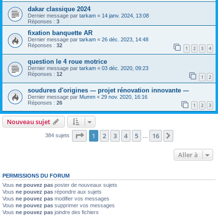
dakar classique 2024
Dernier message par
tarkam
«
14 janv. 2024, 13:08
Réponses :
3
fixation banquette AR
Dernier message par
tarkam
«
26 déc. 2023, 14:48
Réponses :
32
1
2
3
4
question le 4 roue motrice
Dernier message par
tarkam
«
03 déc. 2020, 09:23
Réponses :
12
1
2
soudures d'origines --- projet rénovation innovante ---
Dernier message par
Mumm
«
29 nov. 2020, 16:16
Réponses :
26
1
2
3
Nouveau sujet
Page
1
sur
16
1
2
3
4
5
16
Suivante
384 sujets
…
Aller à
PERMISSIONS DU FORUM
Vous
ne pouvez pas
poster de nouveaux sujets
Vous
ne pouvez pas
répondre aux sujets
Vous
ne pouvez pas
modifier vos messages
Vous
ne pouvez pas
supprimer vos messages
Vous
ne pouvez pas
joindre des fichiers