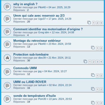
why in english ?
Dernier message par
Pilot40
«
04 avr. 2025, 16:29
Réponses :
2
Umm qui cale avec reservoir au 2/3
Dernier message par
Ugo37
«
17 janv. 2025, 14:29
Réponses :
20
1
2
3
Comment identifier ma motorisation d'origine ?
Dernier message par
Greg tdm
«
12 nov. 2024, 14:08
Réponses :
4
Montage du retroviseur extérieur
Dernier message par
Pilot40
«
23 févr. 2024, 19:59
Réponses :
13
1
2
Protection sub-lombaire
Dernier message par
dios39
«
21 févr. 2024, 18:11
Réponses :
30
1
2
3
4
Commodo UMM
Dernier message par
jpg
«
04 févr. 2024, 10:27
Réponses :
12
1
2
UMM ou LAND ROVER
Dernier message par
tarkam
«
02 févr. 2024, 22:24
Réponses :
16
1
2
sonde de température d'huile
Dernier message par
Pom30
«
22 janv. 2024, 20:53
Réponses :
19
1
2