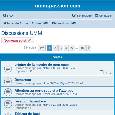
umm-passion.com
FAQ
S’enregistrer
Connexion
Index du forum
Forum UMM
Discussions UMM
Discussions UMM
Nouveau sujet
Page
1
sur
16
1
2
3
4
5
16
Suivante
384 sujets
…
Sujets
origine de la montre de mon umm
Dernier message par
Pilot40
«
05 juil. 2026, 12:48
Réponses :
11
1
2
Démarreur
Dernier message par
Kikou33420
«
29 juin 2026, 10:26
Attention au porte roue et a l'attelage
Dernier message par
JiPé24
«
03 mai 2026, 16:54
réservoir lave-glace
Dernier message par
Pilot40
«
29 avr. 2026, 22:19
Réponses :
8
Tableau de bord