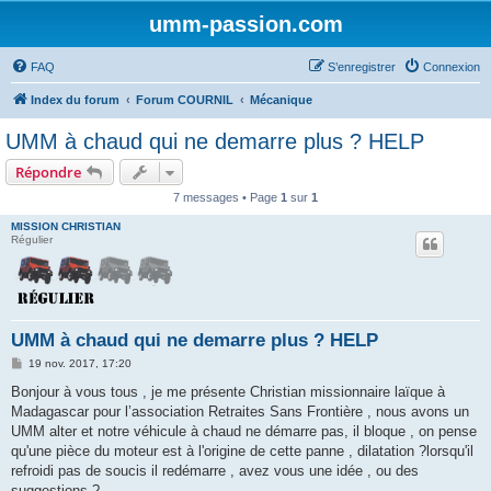
umm-passion.com
FAQ
S’enregistrer
Connexion
Index du forum
Forum COURNIL
Mécanique
UMM à chaud qui ne demarre plus ? HELP
Répondre
7 messages • Page
1
sur
1
MISSION CHRISTIAN
Régulier
UMM à chaud qui ne demarre plus ? HELP
M
19 nov. 2017, 17:20
e
s
Bonjour à vous tous , je me présente Christian missionnaire laïque à
s
Madagascar pour l’association Retraites Sans Frontière , nous avons un
a
g
UMM alter et notre véhicule à chaud ne démarre pas, il bloque , on pense
e
qu'une pièce du moteur est à l'origine de cette panne , dilatation ?lorsqu'il
refroidi pas de soucis il redémarre , avez vous une idée , ou des
suggestions ?