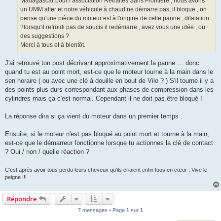
Madagascar pour l’association Retraites Sans Frontière , nous avons
un UMM alter et notre véhicule à chaud ne démarre pas, il bloque , on
pense qu'une pièce du moteur est à l'origine de cette panne , dilatation
?lorsqu'il refroidi pas de soucis il redémarre , avez vous une idée , ou
des suggestions ?
Merci à tous et à bientôt.
J'ai retrouvé ton post décrivant approximativement la panne … donc
quand tu est au point mort, est-ce que le moteur tourne à la main dans le
sen horaire ( ou avec une clé à douille en bout de Vilo ? ) S'il tourne il y a
des points plus durs correspondant aux phases de compression dans les
cylindres mais ça c'est normal. Cependant il ne doit pas être bloqué !
La réponse dira si ça vient du moteur dans un premier temps .
Ensuite, si le moteur n'est pas bloqué au point mort et tourne à la main,
est-ce que le démarreur fonctionne lorsque tu actionnes la clé de contact
? Oui / non / quelle réaction ?
C'est après avoir tous perdu leurs cheveux qu'ils criaient enfin tous en cœur : Vive le
peigne !!!
Répondre
7 messages • Page
1
sur
1