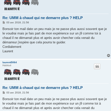
Re: UMM à chaud qui ne demarre plus ? HELP
M
03 avr. 2018, 21:56
e
s
Bonsoir ton mail date un peu mais je ne passe plus aussi souvent que je
s
le voudrai mais je fais part de mon expérience sur un j9 comme toi à
a
g
chaud il ne démarrait plus et après avoir chercher cela venait du
e
démarreur j'espère que cela pourra te guider.
Cordialement
Laurent
laurent5064
Habitué
Re: UMM à chaud qui ne demarre plus ? HELP
M
03 avr. 2018, 21:56
e
s
Bonsoir ton mail date un peu mais je ne passe plus aussi souvent que je
s
le voudrai mais je fais part de mon expérience sur un j9 comme toi à
a
g
chaud il ne démarrait plus et après avoir chercher cela venait du
e