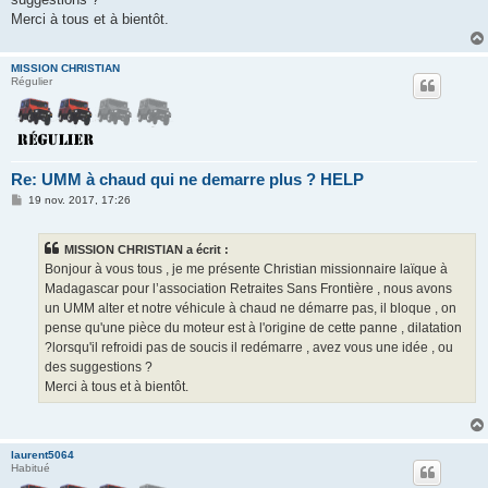
Merci à tous et à bientôt.
MISSION CHRISTIAN
Régulier
Re: UMM à chaud qui ne demarre plus ? HELP
M
19 nov. 2017, 17:26
e
s
s
MISSION CHRISTIAN a écrit :
a
g
Bonjour à vous tous , je me présente Christian missionnaire laïque à
e
Madagascar pour l’association Retraites Sans Frontière , nous avons
un UMM alter et notre véhicule à chaud ne démarre pas, il bloque , on
pense qu'une pièce du moteur est à l'origine de cette panne , dilatation
?lorsqu'il refroidi pas de soucis il redémarre , avez vous une idée , ou
des suggestions ?
Merci à tous et à bientôt.
laurent5064
Habitué