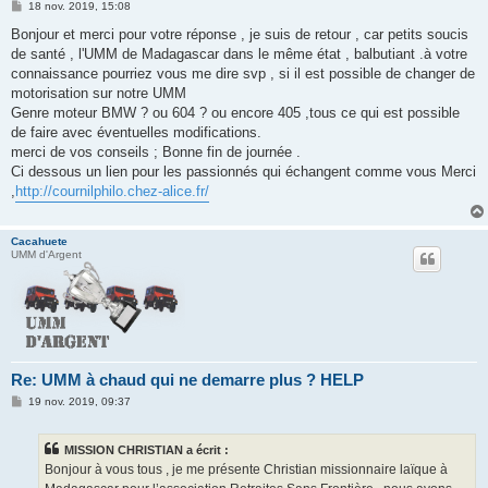
M
18 nov. 2019, 15:08
e
s
Bonjour et merci pour votre réponse , je suis de retour , car petits soucis
s
de santé , l'UMM de Madagascar dans le même état , balbutiant .à votre
a
g
connaissance pourriez vous me dire svp , si il est possible de changer de
e
motorisation sur notre UMM
Genre moteur BMW ? ou 604 ? ou encore 405 ,tous ce qui est possible
de faire avec éventuelles modifications.
merci de vos conseils ; Bonne fin de journée .
Ci dessous un lien pour les passionnés qui échangent comme vous Merci
,
http://cournilphilo.chez-alice.fr/
Cacahuete
UMM d'Argent
Re: UMM à chaud qui ne demarre plus ? HELP
M
19 nov. 2019, 09:37
e
s
s
MISSION CHRISTIAN a écrit :
a
g
Bonjour à vous tous , je me présente Christian missionnaire laïque à
e