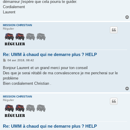
démarreur j'espère que cela pourra te guider.
Cordialement
Laurent
MISSION CHRISTIAN
Régulier
Re: UMM à chaud qui ne demarre plus ? HELP
M
04 avr. 2018, 08:42
e
s
Bonjour Laurent et un grand merci pour ton conseil
s
Des que je serai rétabli de ma convalescence je me pencherai sur le
a
g
problème
e
Bien cordialement Christian .
MISSION CHRISTIAN
Régulier
Re: UMM à chaud qui ne demarre plus ? HELP