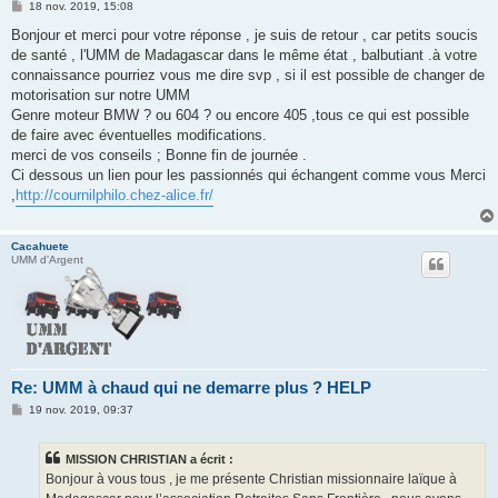
M
18 nov. 2019, 15:08
e
s
Bonjour et merci pour votre réponse , je suis de retour , car petits soucis
s
de santé , l'UMM de Madagascar dans le même état , balbutiant .à votre
a
g
connaissance pourriez vous me dire svp , si il est possible de changer de
e
motorisation sur notre UMM
Genre moteur BMW ? ou 604 ? ou encore 405 ,tous ce qui est possible
de faire avec éventuelles modifications.
merci de vos conseils ; Bonne fin de journée .
Ci dessous un lien pour les passionnés qui échangent comme vous Merci
,
http://cournilphilo.chez-alice.fr/
Cacahuete
UMM d'Argent
Re: UMM à chaud qui ne demarre plus ? HELP
M
19 nov. 2019, 09:37
e
s
s
MISSION CHRISTIAN a écrit :
a
g
Bonjour à vous tous , je me présente Christian missionnaire laïque à
e