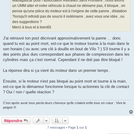
Madagascar pour l’association Retraites Sans Frontière , nous avons
un UMM alter et notre véhicule à chaud ne démarre pas, il bloque , on
pense qu'une pièce du moteur est à l'origine de cette panne , dilatation
?lorsqu'il refroidi pas de soucis il redémarre , avez vous une idée , ou
des suggestions ?
Merci à tous et à bientôt.
J'ai retrouvé ton post décrivant approximativement la panne … donc
quand tu est au point mort, est-ce que le moteur tourne à la main dans le
sen horaire ( ou avec une clé à douille en bout de Vilo ? ) S'il tourne il y a
des points plus durs correspondant aux phases de compression dans les
cylindres mais ça c'est normal. Cependant il ne doit pas être bloqué !
La réponse dira si ça vient du moteur dans un premier temps .
Ensuite, si le moteur n'est pas bloqué au point mort et tourne à la main,
est-ce que le démarreur fonctionne lorsque tu actionnes la clé de contact
? Oui / non / quelle réaction ?
C'est après avoir tous perdu leurs cheveux qu'ils criaient enfin tous en cœur : Vive le
peigne !!!
Répondre
7 messages • Page
1
sur
1