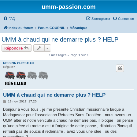
umm-passion.com
FAQ
S’enregistrer
Connexion
Index du forum
Forum COURNIL
Mécanique
UMM à chaud qui ne demarre plus ? HELP
Répondre
7 messages • Page
1
sur
1
MISSION CHRISTIAN
Régulier
UMM à chaud qui ne demarre plus ? HELP
M
19 nov. 2017, 17:20
e
s
Bonjour à vous tous , je me présente Christian missionnaire laïque à
s
Madagascar pour l’association Retraites Sans Frontière , nous avons un
a
g
UMM alter et notre véhicule à chaud ne démarre pas, il bloque , on pense
e
qu'une pièce du moteur est à l'origine de cette panne , dilatation ?lorsqu'il
refroidi pas de soucis il redémarre , avez vous une idée , ou des
suggestions ?