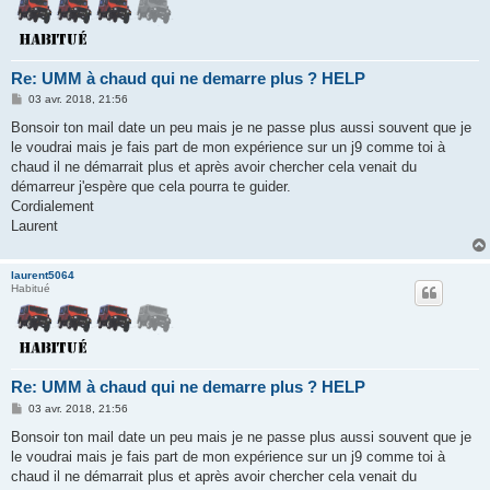
Re: UMM à chaud qui ne demarre plus ? HELP
M
03 avr. 2018, 21:56
e
s
Bonsoir ton mail date un peu mais je ne passe plus aussi souvent que je
s
le voudrai mais je fais part de mon expérience sur un j9 comme toi à
a
g
chaud il ne démarrait plus et après avoir chercher cela venait du
e
démarreur j'espère que cela pourra te guider.
Cordialement
Laurent
laurent5064
Habitué
Re: UMM à chaud qui ne demarre plus ? HELP
M
03 avr. 2018, 21:56
e
s
Bonsoir ton mail date un peu mais je ne passe plus aussi souvent que je
s
le voudrai mais je fais part de mon expérience sur un j9 comme toi à
a
g
chaud il ne démarrait plus et après avoir chercher cela venait du
e