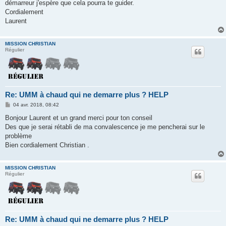
démarreur j'espère que cela pourra te guider.
Cordialement
Laurent
MISSION CHRISTIAN
Régulier
Re: UMM à chaud qui ne demarre plus ? HELP
M
04 avr. 2018, 08:42
e
s
Bonjour Laurent et un grand merci pour ton conseil
s
Des que je serai rétabli de ma convalescence je me pencherai sur le
a
g
problème
e
Bien cordialement Christian .
MISSION CHRISTIAN
Régulier
Re: UMM à chaud qui ne demarre plus ? HELP