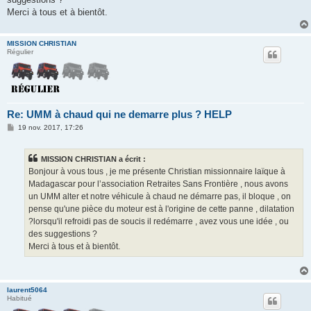
Merci à tous et à bientôt.
MISSION CHRISTIAN
Régulier
Re: UMM à chaud qui ne demarre plus ? HELP
M
19 nov. 2017, 17:26
e
s
s
MISSION CHRISTIAN a écrit :
a
g
Bonjour à vous tous , je me présente Christian missionnaire laïque à
e
Madagascar pour l’association Retraites Sans Frontière , nous avons
un UMM alter et notre véhicule à chaud ne démarre pas, il bloque , on
pense qu'une pièce du moteur est à l'origine de cette panne , dilatation
?lorsqu'il refroidi pas de soucis il redémarre , avez vous une idée , ou
des suggestions ?
Merci à tous et à bientôt.
laurent5064
Habitué