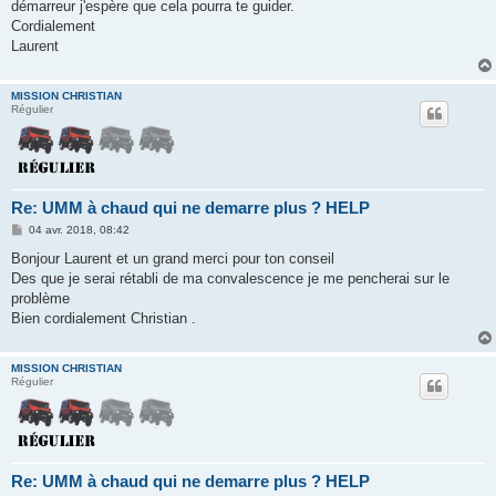
démarreur j'espère que cela pourra te guider.
Cordialement
Laurent
MISSION CHRISTIAN
Régulier
Re: UMM à chaud qui ne demarre plus ? HELP
M
04 avr. 2018, 08:42
e
s
Bonjour Laurent et un grand merci pour ton conseil
s
Des que je serai rétabli de ma convalescence je me pencherai sur le
a
g
problème
e
Bien cordialement Christian .
MISSION CHRISTIAN
Régulier
Re: UMM à chaud qui ne demarre plus ? HELP