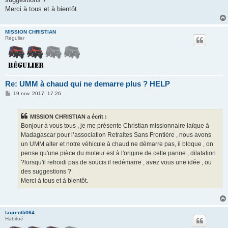
Merci à tous et à bientôt.
MISSION CHRISTIAN
Régulier
Re: UMM à chaud qui ne demarre plus ? HELP
M
19 nov. 2017, 17:26
e
s
s
MISSION CHRISTIAN a écrit :
a
g
Bonjour à vous tous , je me présente Christian missionnaire laïque à
e
Madagascar pour l’association Retraites Sans Frontière , nous avons
un UMM alter et notre véhicule à chaud ne démarre pas, il bloque , on
pense qu'une pièce du moteur est à l'origine de cette panne , dilatation
?lorsqu'il refroidi pas de soucis il redémarre , avez vous une idée , ou
des suggestions ?
Merci à tous et à bientôt.
laurent5064
Habitué