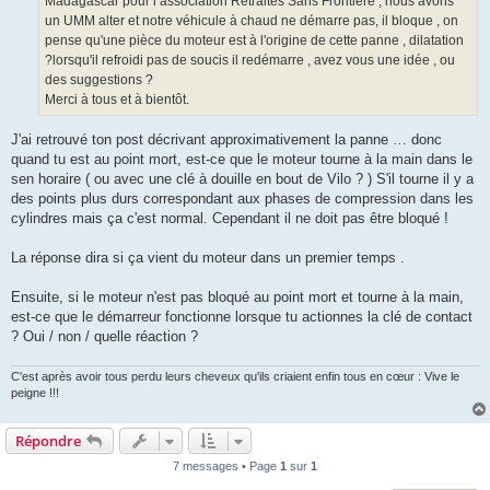
Madagascar pour l’association Retraites Sans Frontière , nous avons
un UMM alter et notre véhicule à chaud ne démarre pas, il bloque , on
pense qu'une pièce du moteur est à l'origine de cette panne , dilatation
?lorsqu'il refroidi pas de soucis il redémarre , avez vous une idée , ou
des suggestions ?
Merci à tous et à bientôt.
J'ai retrouvé ton post décrivant approximativement la panne … donc
quand tu est au point mort, est-ce que le moteur tourne à la main dans le
sen horaire ( ou avec une clé à douille en bout de Vilo ? ) S'il tourne il y a
des points plus durs correspondant aux phases de compression dans les
cylindres mais ça c'est normal. Cependant il ne doit pas être bloqué !
La réponse dira si ça vient du moteur dans un premier temps .
Ensuite, si le moteur n'est pas bloqué au point mort et tourne à la main,
est-ce que le démarreur fonctionne lorsque tu actionnes la clé de contact
? Oui / non / quelle réaction ?
C'est après avoir tous perdu leurs cheveux qu'ils criaient enfin tous en cœur : Vive le
peigne !!!
Répondre
7 messages • Page
1
sur
1