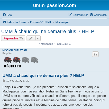
umm-passion.com
FAQ
S’enregistrer
Connexion
Index du forum
Forum COURNIL
Mécanique
UMM à chaud qui ne demarre plus ? HELP
Répondre
7 messages • Page
1
sur
1
MISSION CHRISTIAN
Régulier
UMM à chaud qui ne demarre plus ? HELP
M
19 nov. 2017, 17:20
e
s
Bonjour à vous tous , je me présente Christian missionnaire laïque à
s
Madagascar pour l’association Retraites Sans Frontière , nous avons un
a
g
UMM alter et notre véhicule à chaud ne démarre pas, il bloque , on pense
e
qu'une pièce du moteur est à l'origine de cette panne , dilatation ?lorsqu'il
refroidi pas de soucis il redémarre , avez vous une idée , ou des
suggestions ?