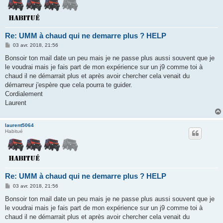
Re: UMM à chaud qui ne demarre plus ? HELP
M
03 avr. 2018, 21:56
e
s
Bonsoir ton mail date un peu mais je ne passe plus aussi souvent que je
s
le voudrai mais je fais part de mon expérience sur un j9 comme toi à
a
g
chaud il ne démarrait plus et après avoir chercher cela venait du
e
démarreur j'espère que cela pourra te guider.
Cordialement
Laurent
laurent5064
Habitué
Re: UMM à chaud qui ne demarre plus ? HELP
M
03 avr. 2018, 21:56
e
s
Bonsoir ton mail date un peu mais je ne passe plus aussi souvent que je
s
le voudrai mais je fais part de mon expérience sur un j9 comme toi à
a
g
chaud il ne démarrait plus et après avoir chercher cela venait du
e