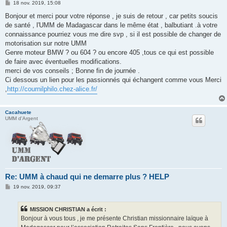
M
18 nov. 2019, 15:08
e
s
Bonjour et merci pour votre réponse , je suis de retour , car petits soucis
s
de santé , l'UMM de Madagascar dans le même état , balbutiant .à votre
a
g
connaissance pourriez vous me dire svp , si il est possible de changer de
e
motorisation sur notre UMM
Genre moteur BMW ? ou 604 ? ou encore 405 ,tous ce qui est possible
de faire avec éventuelles modifications.
merci de vos conseils ; Bonne fin de journée .
Ci dessous un lien pour les passionnés qui échangent comme vous Merci
,
http://cournilphilo.chez-alice.fr/
Cacahuete
UMM d'Argent
Re: UMM à chaud qui ne demarre plus ? HELP
M
19 nov. 2019, 09:37
e
s
s
MISSION CHRISTIAN a écrit :
a
g
Bonjour à vous tous , je me présente Christian missionnaire laïque à
e