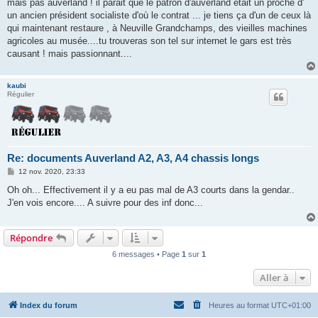
mais pas auverland ! il parait que le patron d'auverland était un proche d'
un ancien président socialiste d'où le contrat ... je tiens ça d'un de ceux là
qui maintenant restaure , à Neuville Grandchamps, des vieilles machines
agricoles au musée....tu trouveras son tel sur internet le gars est très
causant ! mais passionnant....
kaubi
Régulier
Re: documents Auverland A2, A3, A4 chassis longs
M
12 nov. 2020, 23:33
e
s
Oh oh... Effectivement il y a eu pas mal de A3 courts dans la gendar..
s
J'en vois encore.... A suivre pour des inf donc...
a
g
e
Répondre
6 messages • Page
1
sur
1
Aller à
Index du forum
Heures au format
UTC+01:00