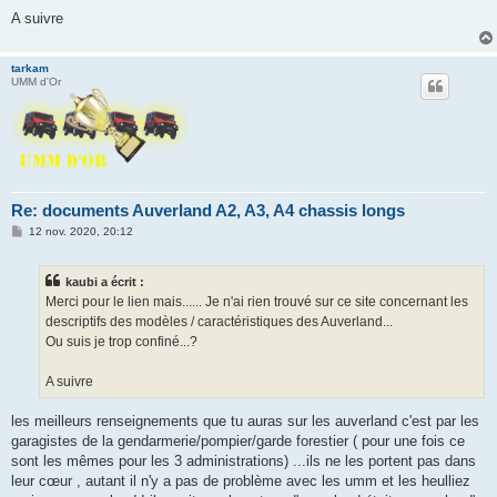
A suivre
tarkam
UMM d'Or
Re: documents Auverland A2, A3, A4 chassis longs
M
12 nov. 2020, 20:12
e
s
s
kaubi a écrit :
a
g
Merci pour le lien mais...... Je n'ai rien trouvé sur ce site concernant les
e
descriptifs des modèles / caractéristiques des Auverland...
Ou suis je trop confiné...?
A suivre
les meilleurs renseignements que tu auras sur les auverland c'est par les
garagistes de la gendarmerie/pompier/garde forestier ( pour une fois ce
sont les mêmes pour les 3 administrations) ...ils ne les portent pas dans
leur cœur , autant il n'y a pas de problème avec les umm et les heulliez