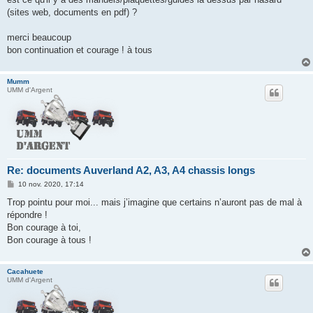
(sites web, documents en pdf) ?
merci beaucoup
bon continuation et courage ! à tous
Mumm
UMM d'Argent
Re: documents Auverland A2, A3, A4 chassis longs
M
10 nov. 2020, 17:14
e
s
Trop pointu pour moi... mais j’imagine que certains n’auront pas de mal à
s
répondre !
a
g
Bon courage à toi,
e
Bon courage à tous !
Cacahuete
UMM d'Argent