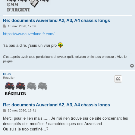
Re: documents Auverland A2, A3, A4 chassis longs
M
10 nov. 2020, 17:56
e
s
https://www.auverland-fr.com/
s
a
g
Ya pas à dire, j'suis un vrai pro
e
C'est après avoir tous perdu leurs cheveux qu'ils criaient enfin tous en cœur : Vive le
peigne !!!
kaubi
Régulier
Re: documents Auverland A2, A3, A4 chassis longs
M
10 nov. 2020, 19:41
e
s
Merci pour le lien mais...... Je n'ai rien trouvé sur ce site concernant les
s
descriptifs des modèles / caractéristiques des Auverland...
a
g
Ou suis je trop confiné...?
e