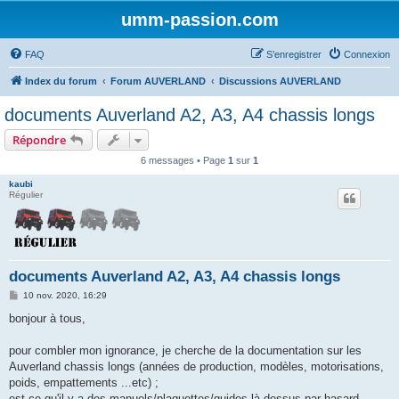
umm-passion.com
FAQ
S’enregistrer
Connexion
Index du forum
Forum AUVERLAND
Discussions AUVERLAND
documents Auverland A2, A3, A4 chassis longs
Répondre
6 messages • Page
1
sur
1
kaubi
Régulier
documents Auverland A2, A3, A4 chassis longs
M
10 nov. 2020, 16:29
e
s
bonjour à tous,
s
a
g
pour combler mon ignorance, je cherche de la documentation sur les
e
Auverland chassis longs (années de production, modèles, motorisations,
poids, empattements ...etc) ;
est ce qu'il y a des manuels/plaquettes/guides là dessus par hasard