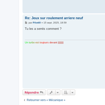
Re: Jeux sur roulement arriere neuf
M
par
Pilot40
»
15 sept. 2025, 18:59
e
s
Tu les a serrés comment ?
s
a
g
e
Un
tur
bo
est
to
ujo
urs
de
van
t ||||||||
Répondre
Retourner vers « Mécanique »