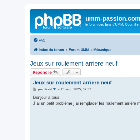
umm-passion.co
le forum des fans d'UMM, Cournil et
FAQ
Index du forum
Forum UMM
Mécanique
Jeux sur roulement arriere neuf
Répondre
Jeux sur roulement arriere neuf
M
par
david 31
»
15 sept. 2025, 07:37
e
s
Bonjour a tous
s
J ai un petit problème j ai remplacer les roulement arrière m
a
g
e