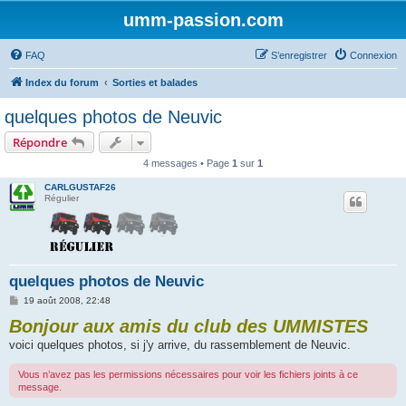
umm-passion.com
FAQ
S’enregistrer
Connexion
Index du forum
Sorties et balades
quelques photos de Neuvic
Répondre
4 messages • Page
1
sur
1
CARLGUSTAF26
Régulier
quelques photos de Neuvic
M
19 août 2008, 22:48
e
Bonjour aux amis du club des UMMISTES
s
s
voici quelques photos, si j'y arrive, du rassemblement de Neuvic.
a
g
e
Vous n’avez pas les permissions nécessaires pour voir les fichiers joints à ce
message.