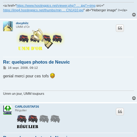
<a href="
https://www.hostingpics.net/viewer.php? ... .jpg"><img
src="
https://img4.hostingpics.net/thumbs/min ... CN1410.jpg
" alt="Heberger image" /></a>
docphilz
UMM d'Or
Re: quelques photos de Neuvic
M
16 sept. 2008, 09:12
e
s
genial merci pour ces tofs
s
a
g
e
Umm un jour, UMM toujours
CARLGUSTAF26
Régulier