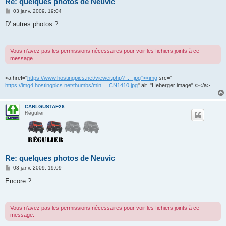
Re: quelques photos de Neuvic
M
03 janv. 2009, 19:04
e
s
D' autres photos ?
s
a
g
e
Vous n’avez pas les permissions nécessaires pour voir les fichiers joints à ce
message.
<a href="
https://www.hostingpics.net/viewer.php? ... .jpg"><img
src="
https://img4.hostingpics.net/thumbs/min ... CN1410.jpg
" alt="Heberger image" /></a>
CARLGUSTAF26
Régulier
Re: quelques photos de Neuvic
M
03 janv. 2009, 19:09
e
s
Encore ?
s
a
g
e
Vous n’avez pas les permissions nécessaires pour voir les fichiers joints à ce
message.